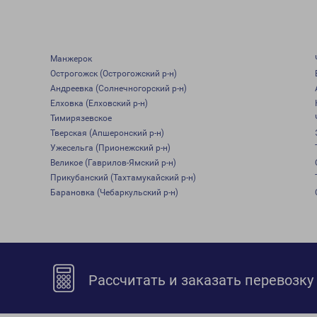
Манжерок
Острогожск (Острогожский р-н)
Андреевка (Солнечногорский р-н)
Елховка (Елховский р-н)
Тимирязевское
Тверская (Апшеронский р-н)
Ужесельга (Прионежский р-н)
Великое (Гаврилов-Ямский р-н)
Прикубанский (Тахтамукайский р-н)
Барановка (Чебаркульский р-н)
Рассчитать и заказать перевозку