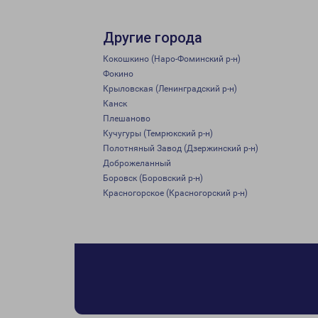
Другие города
Кокошкино (Наро-Фоминский р-н)
Фокино
Крыловская (Ленинградский р-н)
Канск
Плешаново
Кучугуры (Темрюкский р-н)
Полотняный Завод (Дзержинский р-н)
Доброжеланный
Боровск (Боровский р-н)
Красногорское (Красногорский р-н)