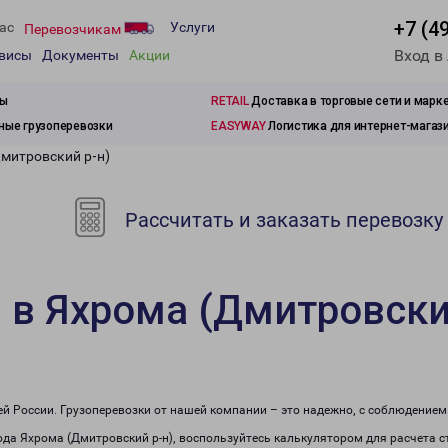
+7 (4
ас
Услуги
Перевозчикам
Вход в
рвисы
Документы
Акции
зы
RETAIL
Доставка в торговые сети и марк
ые грузоперевозки
EASYWAY
Логистика для интернет-магаз
Дмитровский р-н)
Рассчитать и заказать перевозку
 в Яхрома (Дмитровски
сей России. Грузоперевозки от нашей компании – это надежно, с соблюдение
рода Яхрома (Дмитровский р-н), воспользуйтесь калькулятором для расчета с