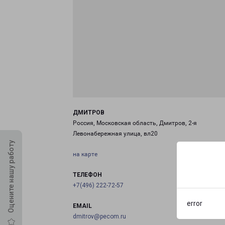
ДМИТРОВ
Россия, Московская область, Дмитров, 2-я
Левонабережная улица, вл20
Оцените нашу работу
на карте
ТЕЛЕФОН
+7(496) 222-72-57
error
EMAIL
dmitrov@pecom.ru