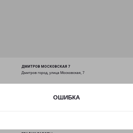
ДМИТРОВ МОСКОВСКАЯ 7
Дмитров город, улица Московская, 7
на карте
ОШИБКА
ТЕЛЕФОН
+7(496) 222-72-57
EMAIL
dmitrov@pecom.ru