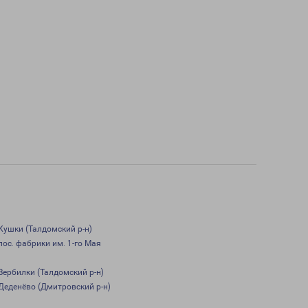
Кушки (Талдомский р-н)
пос. фабрики им. 1-го Мая
Вербилки (Талдомский р-н)
Деденёво (Дмитровский р-н)