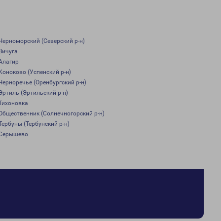
Черноморский (Северский р-н)
Вичуга
Алагир
Коноково (Успенский р-н)
Черноречье (Оренбургский р-н)
Эртиль (Эртильский р-н)
Тихоновка
Общественник (Солнечногорский р-н)
Тербуны (Тербунский р-н)
Серышево