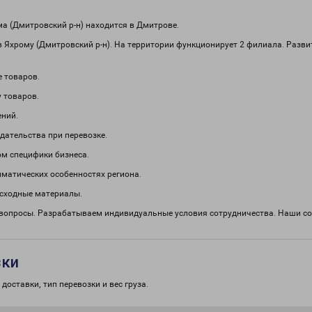
 (Дмитровский р-н) находится в Дмитрове.
 Яхрому (Дмитровский р-н). На территории функционирует 2 филиала. Разви
е товаров.
 товаров.
ений.
дательства при перевозке.
м специфики бизнеса.
иматических особенностях региона.
асходные материалы.
е вопросы. Разрабатываем индивидуальные условия сотрудничества. Наши с
зки
доставки, тип перевозки и вес груза.