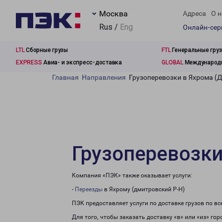
Москва
Адреса
О н
Rus /
Eng
Онлайн-се
LTL
Сборные грузы
FTL
Генеральные гру
EXPRESS
Авиа- и экспресс-доставка
GLOBAL
Международн
Главная
Направления
Грузоперевозки в Яхрома (
Грузоперевозки
Компания «ПЭК» также оказывает услуги:
-
Переезды
в Яхрому (дмитровский Р-Н)
ПЭК предоставляет услуги по доставке грузов по в
Для того, чтобы заказать доставку «в» или «из» го