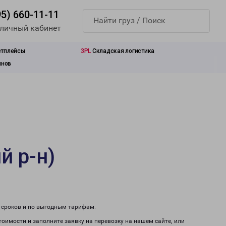
95) 660-11-11
 личный кабинет
етплейсы
3PL
Складская логистика
инов
й р-н)
м сроков и по выгодным тарифам.
тоимости и заполните заявку на перевозку на нашем сайте, или