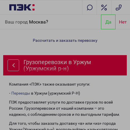
Главная
Направления
Грузоперевозки в Уржум (Уржумский
Ваш город
Москва?
Да
Нет
р-н)
Рассчитать и заказать перевозку
Грузоперевозки в Уржум
(Уржумский р-н)
Компания «ПЭК» также оказывает услуги:
-
Переезды
в Уржум (уржумский Р-Н)
ПЭК предоставляет услуги по доставке грузов по всей
России. Грузоперевозки от нашей компании – это
надежно, с соблюдением сроков и по выгодным тарифам.
Для того, чтобы заказать доставку «в» или «из» города
Уржум (Уржумский р-н), воспользуйтесь калькулятором