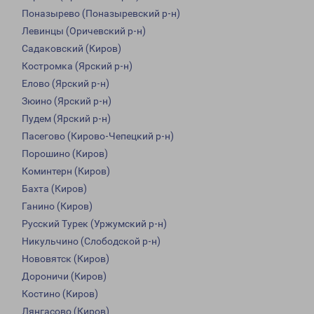
Поназырево (Поназыревский р-н)
Левинцы (Оричевский р-н)
Садаковский (Киров)
Костромка (Ярский р-н)
Елово (Ярский р-н)
Зюино (Ярский р-н)
Пудем (Ярский р-н)
Пасегово (Кирово-Чепецкий р-н)
Порошино (Киров)
Коминтерн (Киров)
Бахта (Киров)
Ганино (Киров)
Русский Турек (Уржумский р-н)
Никульчино (Слободской р-н)
Нововятск (Киров)
Дороничи (Киров)
Костино (Киров)
Лянгасово (Киров)