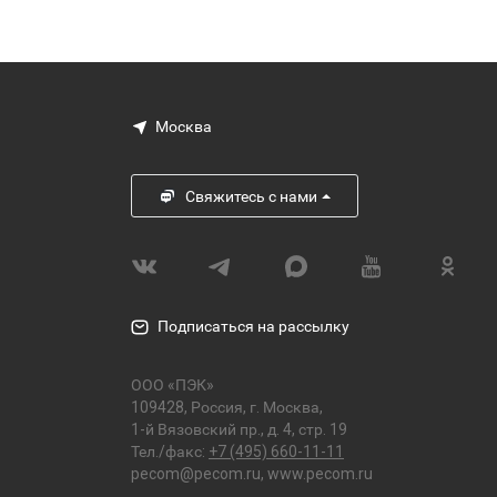
Москва
Свяжитесь с нами
Подписаться на рассылку
ООО «ПЭК»
109428, Россия, г. Москва,
1-й Вязовский пр., д. 4, стр. 19
Тел./факс:
+7 (495) 660-11-11
pecom@pecom.ru
,
www.pecom.ru