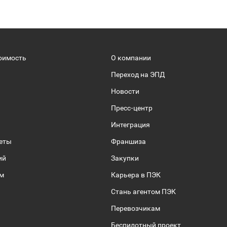
оимость
О компании
Переход на ЭПД
Новости
Пресс-центр
Интеграция
веты
Франшиза
ий
Закупки
ом
Карьера в ПЭК
Стань агентом ПЭК
Перевозчикам
Беспилотный проект