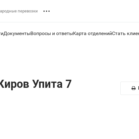
ародные перевозки
ги
Документы
Вопросы и ответы
Карта отделений
Стать клие
Киров Упита 7