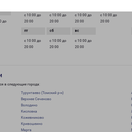
с 10:00 до
с 10:00 до
с 10:00 до
с 10:00 до
0 до
20:00
20:00
20:00
20:00
с 10:00 до
с 10:00 до
с 10:00 до
20:00
20:00
20:00
и
ся в следующие города:
Турунтаево (Томский р-н)
Верхнее Сеченово
Володино
Кисловка
Кожевниково
Кривошеино
Марга