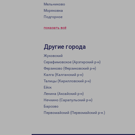
Мельниково
Моряковка
Подгорное
показать всё
Другие города
Жуковский
Серафимовское (Арзгирский р-н)
Ферзиково (Ферзиковский р-н)
Калга (Калганский р-н)
Талицы (Кирилловский р-н)
Ейск
Ленина (Аксайский р-н)
Нечкино (Сарапульский р-н)
Барсово
Первомайский (Первомайский р-н.)