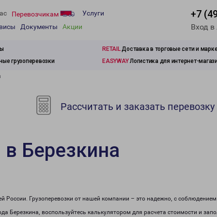
+7 (4
ас
Услуги
Перевозчикам
Вход в
рвисы
Документы
Акции
зы
RETAIL
Доставка в торговые сети и марк
ые грузоперевозки
EASYWAY
Логистика для интернет-магаз
а
Рассчитать и заказать перевозку
 в Березкина
сей России. Грузоперевозки от нашей компании – это надежно, с соблюдение
рода Березкина, воспользуйтесь калькулятором для расчета стоимости и запо