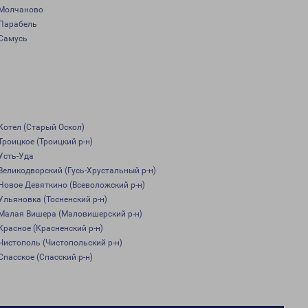
Молчаново
Парабель
Самусь
Котел (Старый Оскол)
Троицкое (Троицкий р-н)
Усть-Уда
Великодворский (Гусь-Хрустальный р-н)
Новое Девяткино (Всеволожский р-н)
Ульяновка (Тосненский р-н)
Малая Вишера (Маловишерский р-н)
Красное (Красненский р-н)
Чистополь (Чистопольский р-н)
Спасское (Спасский р-н)