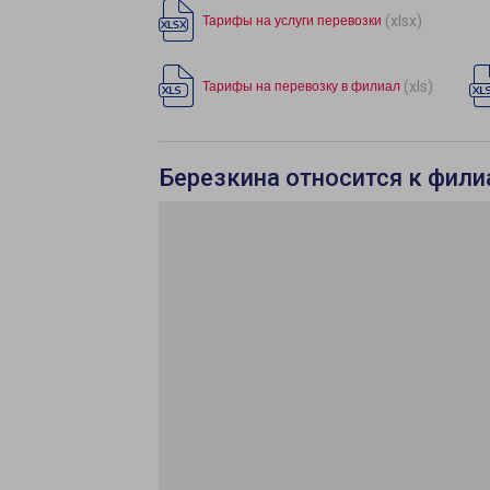
(xlsx)
Тарифы на услуги перевозки
(xls)
Тарифы на перевозку в филиал
Березкина относится к фили