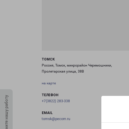
ТОМСК
Россия, Томск, микрорайон Черемошники,
Пролетарская улица, 38В
на карте
ТЕЛЕФОН
Оцените нашу работу
+7(3822) 283-338
EMAIL
tomsk@pecom.ru