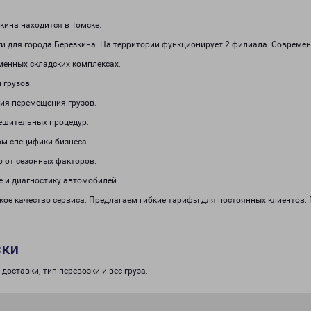
ина находится в Томске.
и для города Березкина. На территории функционирует 2 филиала. Совреме
менных складских комплексах.
 грузов.
ия перемещения грузов.
решительных процедур.
м специфики бизнеса.
о от сезонных факторов.
 и диагностику автомобилей.
кое качество сервиса. Предлагаем гибкие тарифы для постоянных клиенто
зки
доставки, тип перевозки и вес груза.