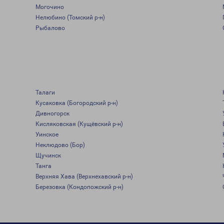
Могочино
Нелюбино (Томский р-н)
Рыбалово
Талаги
Кусаковка (Богородский р-н)
Дивногорск
Кисляковская (Кущёвский р-н)
Уинское
Неклюдово (Бор)
Щучинск
Танга
Верхняя Хава (Верхнехавский р-н)
Березовка (Кондопожский р-н)