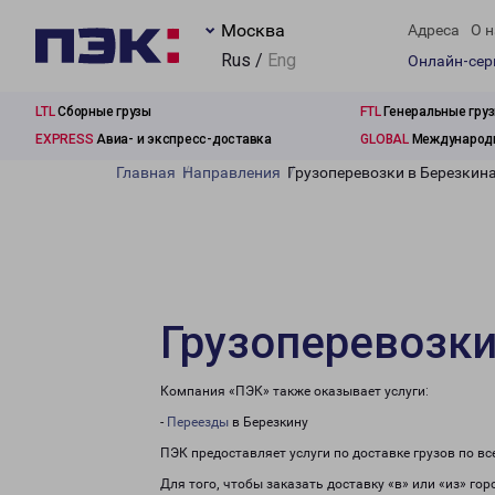
Москва
Адреса
О н
Rus /
Eng
Онлайн-се
LTL
Сборные грузы
FTL
Генеральные гру
EXPRESS
Авиа- и экспресс-доставка
GLOBAL
Международн
Главная
Направления
Грузоперевозки в Березкин
Грузоперевозки
Компания «ПЭК» также оказывает услуги:
-
Переезды
в Березкину
ПЭК предоставляет услуги по доставке грузов по в
Для того, чтобы заказать доставку «в» или «из» го