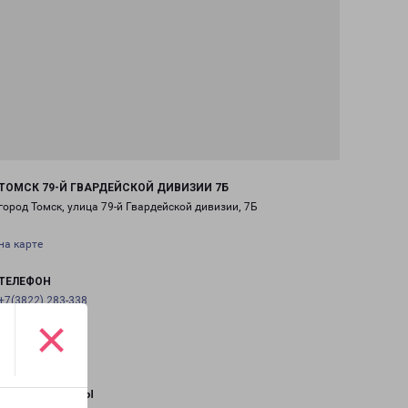
ТОМСК 79-Й ГВАРДЕЙСКОЙ ДИВИЗИИ 7Б
город Томск, улица 79-й Гвардейской дивизии, 7Б
на карте
ТЕЛЕФОН
+7(3822) 283-338
×
EMAIL
tomsk@pecom.ru
ГРАФИК РАБОТЫ