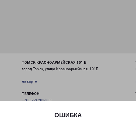
ТОМСК КРАСНОАРМЕЙСКАЯ 101 Б
город Томск, улица Красноармейская, 101Б
на карте
ТЕЛЕФОН
+7(3822) 283-338
EMAIL
ОШИБКА
tomsk@pecom.ru
ГРАФИК РАБОТЫ