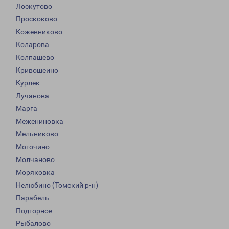
Лоскутово
Проскоково
Кожевниково
Коларова
Колпашево
Кривошеино
Курлек
Лучанова
Марга
Межениновка
Мельниково
Могочино
Молчаново
Моряковка
Нелюбино (Томский р-н)
Парабель
Подгорное
Рыбалово