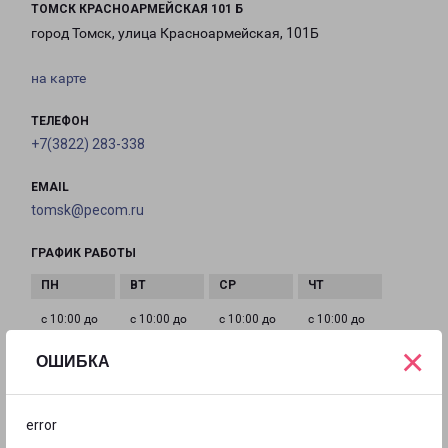
ТОМСК КРАСНОАРМЕЙСКАЯ 101 Б
город Томск, улица Красноармейская, 101Б
на карте
ТЕЛЕФОН
+7(3822) 283-338
EMAIL
tomsk@pecom.ru
ГРАФИК РАБОТЫ
с 10:00 до
с 10:00 до
с 10:00 до
с 10:00 до
20:00
20:00
20:00
20:00
×
ОШИБКА
с 10:00 до
с 10:00 до
с 10:00 до
error
20:00
20:00
20:00