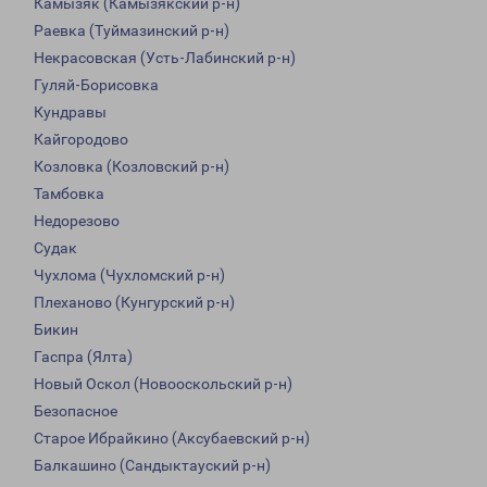
Камызяк (Камызякский р-н)
Раевка (Туймазинский р-н)
Некрасовская (Усть-Лабинский р-н)
Гуляй-Борисовка
Кундравы
Кайгородово
Козловка (Козловский р-н)
Тамбовка
Недорезово
Судак
Чухлома (Чухломский р-н)
Плеханово (Кунгурский р-н)
Бикин
Гаспра (Ялта)
Новый Оскол (Новооскольский р-н)
Безопасное
Старое Ибрайкино (Аксубаевский р-н)
Балкашино (Сандыктауский р-н)