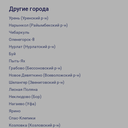
Другие города
Урень (Уренский р-н)
Нарынкол (Райымбекский р-н)
Чебаркуль
Оленегорск-8
Нурлат (Нурлатский р-н)
Буй
Пыть-Ях
Грабово (Бессоновский р-н)
Новое Девяткино (Всеволожский р-н)
Шелангер (Звениговский р-н)
Лесная Поляна
Неклюдово (Бор)
Нагаево (Уфа)
Ярино
Спас-Клепики
Козловка (Козловский р-н)