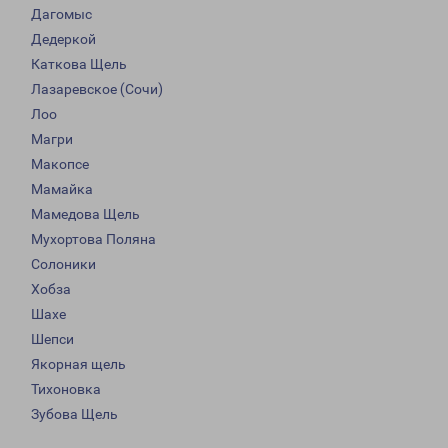
Дагомыс
Дедеркой
Каткова Щель
Лазаревское (Сочи)
Лоо
Магри
Макопсе
Мамайка
Мамедова Щель
Мухортова Поляна
Солоники
Хобза
Шахе
Шепси
Якорная щель
Тихоновка
Зубова Щель