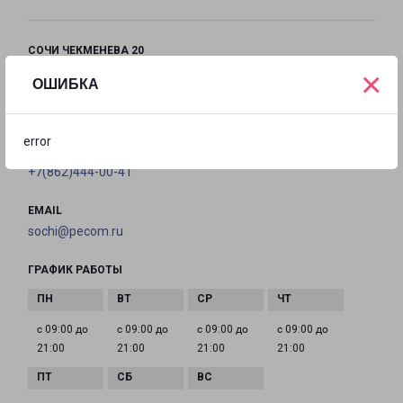
СОЧИ ЧЕКМЕНЕВА 20
×
город Сочи, улица Чекменева, 20
ОШИБКА
на карте
error
ТЕЛЕФОН
+7(862)444-00-41
EMAIL
sochi@pecom.ru
ГРАФИК РАБОТЫ
с 09:00 до
с 09:00 до
с 09:00 до
с 09:00 до
21:00
21:00
21:00
21:00