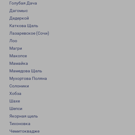
Голубая Дача
Дагомыс
Дедеркой
Каткова Щель
Лазаревское (Сочи)
Лоо
Магри
Макопсе
Мамайка
Мамедова Щель
Мухортова Поляна
Солоники
Хобза
Шахе
Шепси
Якорная щель
Тихоновка
Чемитоквадже