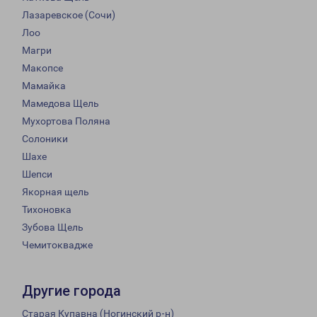
Лазаревское (Сочи)
Лоо
Магри
Макопсе
Мамайка
Мамедова Щель
Мухортова Поляна
Солоники
Шахе
Шепси
Якорная щель
Тихоновка
Зубова Щель
Чемитоквадже
Другие города
Старая Купавна (Ногинский р-н)