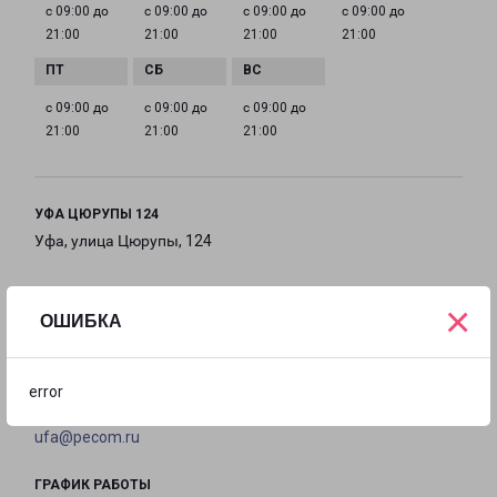
с 09:00 до
с 09:00 до
с 09:00 до
с 09:00 до
21:00
21:00
21:00
21:00
с 09:00 до
с 09:00 до
с 09:00 до
21:00
21:00
21:00
УФА ЦЮРУПЫ 124
Уфа, улица Цюрупы, 124
на карте
×
ОШИБКА
ТЕЛЕФОН
8(347) 293-41-22
error
EMAIL
ufa@pecom.ru
ГРАФИК РАБОТЫ