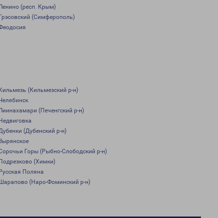
Ленино (респ. Крым)
Грэсовский (Симферополь)
Феодосия
Кильмезь (Кильмезский р-н)
Челябинск
Лиинахамари (Печенгский р-н)
Недвиговка
Дубенки (Дубенский р-н)
Зырянское
Сорочьи Горы (Рыбно-Слободский р-н)
Подрезково (Химки)
Русская Поляна
Шарапово (Наро-Фоминский р-н)