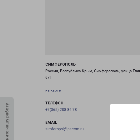
СИМФЕРОПОЛЬ
Россия, Республика Крым, Симферополь, улица Гли
67Г
на карте
ТЕЛЕФОН
Оцените нашу работу
+7(365)-288-86-78
EMAIL
simferopol@pecom.ru