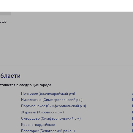
0 до
области
твляется в следующие города:
Почтовое (Бахчисарайский р-н)
Николаевка (Симферопольский р-н)
Партизанское (Симферопольский р-н)
Журавки (Кировский р-н)
Скворцово (Симферопольский р-н)
Красногвардейское
Белогорск (Белогорский район)