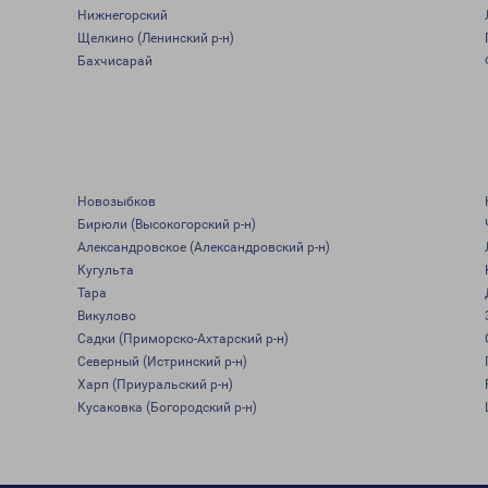
Нижнегорский
Щелкино (Ленинский р-н)
Бахчисарай
Новозыбков
Бирюли (Высокогорский р-н)
Александровское (Александровский р-н)
Кугульта
Тара
Викулово
Садки (Приморско-Ахтарский р-н)
Северный (Истринский р-н)
Харп (Приуральский р-н)
Кусаковка (Богородский р-н)