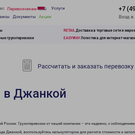
+7 (4
ас
Услуги
Перевозчикам
Вход в
рвисы
Документы
Акции
зы
RETAIL
Доставка в торговые сети и марк
ые грузоперевозки
EASYWAY
Логистика для интернет-магаз
Рассчитать и заказать перевозку
и в Джанкой
сей России. Грузоперевозки от нашей компании – это надежно, с соблюдение
рода Джанкой, воспользуйтесь калькулятором для расчета стоимости и запол