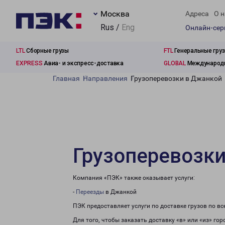
Москва
Адреса
О н
Rus /
Eng
Онлайн-се
LTL
Сборные грузы
FTL
Генеральные гру
EXPRESS
Авиа- и экспресс-доставка
GLOBAL
Международн
Главная
Направления
Грузоперевозки в Джанкой
Грузоперевозк
Компания «ПЭК» также оказывает услуги:
-
Переезды
в Джанкой
ПЭК предоставляет услуги по доставке грузов по в
Для того, чтобы заказать доставку «в» или «из» го