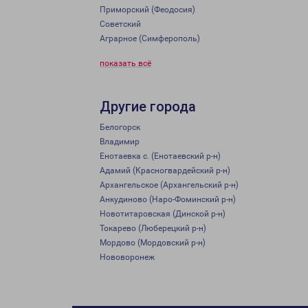
Приморский (Феодосия)
Советский
Аграрное (Симферополь)
показать всё
Другие города
Белогорск
Владимир
Енотаевка с. (Енотаевский р-н)
Адамий (Красногвардейский р-н)
Архангельское (Архангельский р-н)
Анкудиново (Наро-Фоминский р-н)
Новотитаровская (Динской р-н)
Токарево (Люберецкий р-н)
Мордово (Мордовский р-н)
Нововоронеж