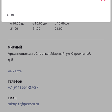
с 10:00 до
с 10:00 до
с 10:00 до
с 10:00 до
21:00
21:00
21:00
21:00
error
с 10:00 до
с 10:00 до
с 10:00 до
21:00
21:00
21:00
МИРНЫЙ
Архангельская область, г.Мирный, ул. Строителей,
д. 5
на карте
ТЕЛЕФОН
+7 (911) 554-27-27
EMAIL
mirny-fr@pecom.ru