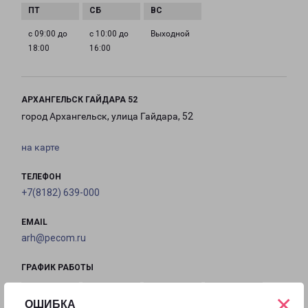
с 09:00 до
с 10:00 до
Выходной
18:00
16:00
АРХАНГЕЛЬСК ГАЙДАРА 52
город Архангельск, улица Гайдара, 52
на карте
ТЕЛЕФОН
+7(8182) 639-000
EMAIL
arh@pecom.ru
ГРАФИК РАБОТЫ
×
ОШИБКА