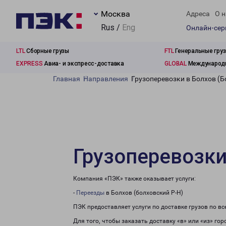
Москва
Адреса
О н
Rus /
Eng
Онлайн-се
LTL
Сборные грузы
FTL
Генеральные гру
EXPRESS
Авиа- и экспресс-доставка
GLOBAL
Международн
Главная
Направления
Грузоперевозки в Болхов (Б
Грузоперевозки
Компания «ПЭК» также оказывает услуги:
-
Переезды
в Болхов (болховский Р-Н)
ПЭК предоставляет услуги по доставке грузов по в
Для того, чтобы заказать доставку «в» или «из» го