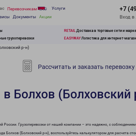
+7 (4
ас
Услуги
Перевозчикам
Вход в
рвисы
Документы
Акции
зы
RETAIL
Доставка в торговые сети и марк
ые грузоперевозки
EASYWAY
Логистика для интернет-магаз
олховский р-н)
Рассчитать и заказать перевозку
 в Болхов (Болховский 
сей России. Грузоперевозки от нашей компании – это надежно, с соблюдение
рода Болхов (Болховский р-н), воспользуйтесь калькулятором для расчета сто