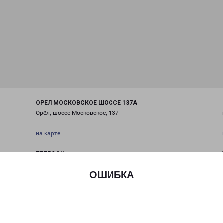
ОРЕЛ МОСКОВСКОЕ ШОССЕ 137А
Орёл, шоссе Московское, 137
на карте
ТЕЛЕФОН
+7(4862) 30-24-00
ОШИБКА
EMAIL
orel@pecom.ru
ГРАФИК РАБОТЫ