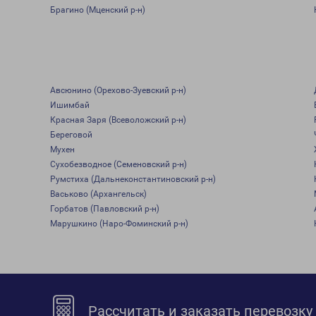
Брагино (Мценский р-н)
Авсюнино (Орехово-Зуевский р-н)
Ишимбай
Красная Заря (Всеволожский р-н)
Береговой
Мухен
Сухобезводное (Семеновский р-н)
Румстиха (Дальнеконстантиновский р-н)
Васьково (Архангельск)
Горбатов (Павловский р-н)
Марушкино (Наро-Фоминский р-н)
Рассчитать и заказать перевозку