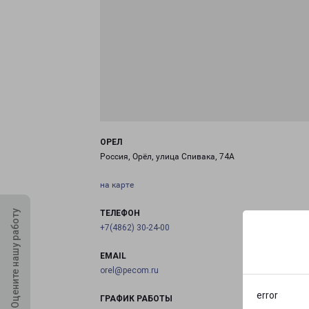
ОРЕЛ
Россия, Орёл, улица Спивака, 74А
на карте
Оцените нашу работу
ТЕЛЕФОН
+7(4862) 30-24-00
EMAIL
orel@pecom.ru
error
ГРАФИК РАБОТЫ