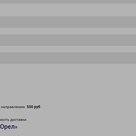
у направлению:
500 руб
.
мость доставки.
«Орел»