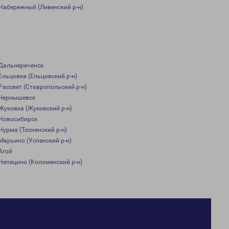
Набережный (Ливенский р-н)
Дальнереченск
Ельцовка (Ельцовский р-н)
Рассвет (Ставропольский р-н)
Чернышевск
Жуковка (Жуковский р-н)
Новосибирск
Нурма (Тосненский р-н)
Марьино (Успенский р-н)
Агой
Непецино (Коломенский р-н)