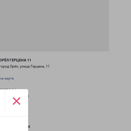
ОРЁЛ ГЕРЦЕНА 11
город Орёл, улица Герцена, 11
на карте
ТЕЛЕФОН
×
+7(4862) 30-24-00
EMAIL
orel@pecom.ru
ГРАФИК РАБОТЫ