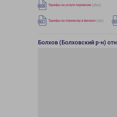
(xlsx)
Тарифы на услуги перевозки
(xls)
Тарифы на перевозку в филиал
Болхов (Болховский р-н) отн