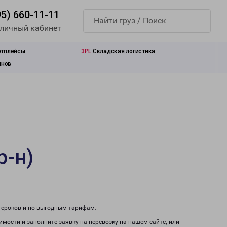
95) 660-11-11
 личный кабинет
етплейсы
3PL
Складская логистика
инов
р-н)
м сроков и по выгодным тарифам.
имости и заполните заявку на перевозку на нашем сайте, или