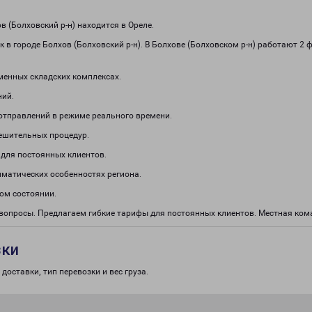
 (Болховский р-н) находится в Ореле.
 в городе Болхов (Болховский р-н). В Болхове (Болховском р-н) работают 
менных складских комплексах.
ний.
отправлений в режиме реального времени.
решительных процедур.
 для постоянных клиентов.
иматических особенностях региона.
ом состоянии.
вопросы. Предлагаем гибкие тарифы для постоянных клиентов. Местная кома
зки
доставки, тип перевозки и вес груза.