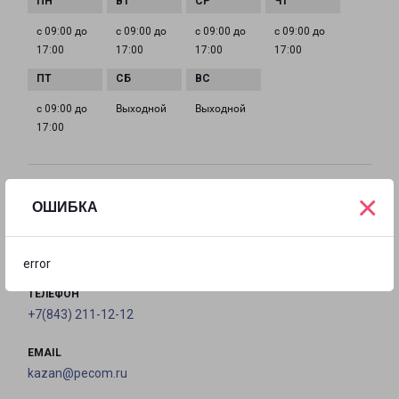
с 09:00 до
с 09:00 до
с 09:00 до
с 09:00 до
17:00
17:00
17:00
17:00
с 09:00 до
Выходной
Выходной
17:00
×
КАЗАНЬ БАКИ УРМАНЧЕ 8
ОШИБКА
город Казань, улица Баки Урманче, 8
на карте
error
ТЕЛЕФОН
+7(843) 211-12-12
EMAIL
kazan@pecom.ru