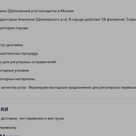
но (Щелковский р-н) находится в Москве.
рритории Анискина (Щелковского р-н). В городе работает 58 филиалов. Сов
рритории города.
тус доставки.
решительных процедур.
ы для регулярных отправителей.
огодные условия.
асходные материалы.
 качества услуг. Формируем выгодные предложения для регулярных перево
зки
доставки, тип перевозки и вес груза.
перевозку.