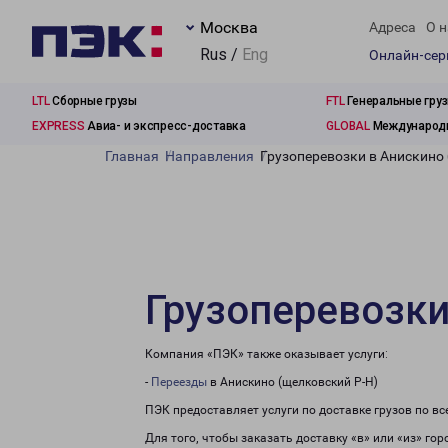
Москва
Адреса
О н
Rus /
Eng
Онлайн-се
LTL
Сборные грузы
FTL
Генеральные гру
EXPRESS
Авиа- и экспресс-доставка
GLOBAL
Международн
Главная
Направления
Грузоперевозки в Анискино
Грузоперевозки
Компания «ПЭК» также оказывает услуги:
-
Переезды
в Анискино (щелковский Р-Н)
ПЭК предоставляет услуги по доставке грузов по в
Для того, чтобы заказать доставку «в» или «из» го