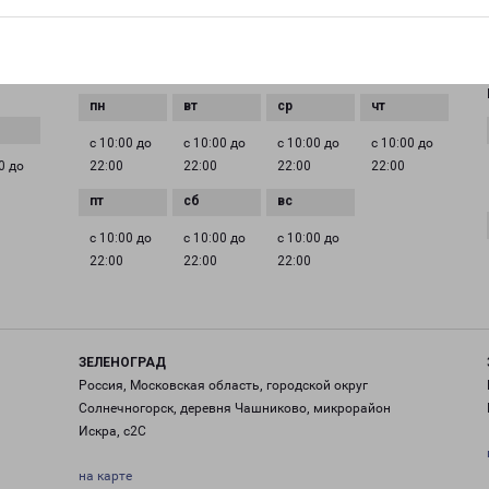
EMAIL
pecom@pecom.ru
ГРАФИК РАБОТЫ
с 10:00 до
с 10:00 до
с 10:00 до
с 10:00 до
0 до
22:00
22:00
22:00
22:00
с 10:00 до
с 10:00 до
с 10:00 до
22:00
22:00
22:00
ЗЕЛЕНОГРАД
Россия, Московская область, городской округ
Солнечногорск, деревня Чашниково, микрорайон
Искра, с2С
на карте