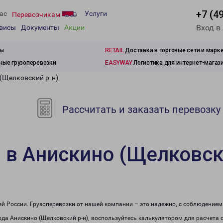
+7 (4
ас
Услуги
Перевозчикам
Вход в
рвисы
Документы
Акции
зы
RETAIL
Доставка в торговые сети и марк
ые грузоперевозки
EASYWAY
Логистика для интернет-магаз
 (Щелковский р-н)
Рассчитать и заказать перевозку
 в Анискино (Щелковск
сей России. Грузоперевозки от нашей компании – это надежно, с соблюдение
рода Анискино (Щелковский р-н), воспользуйтесь калькулятором для расчета 