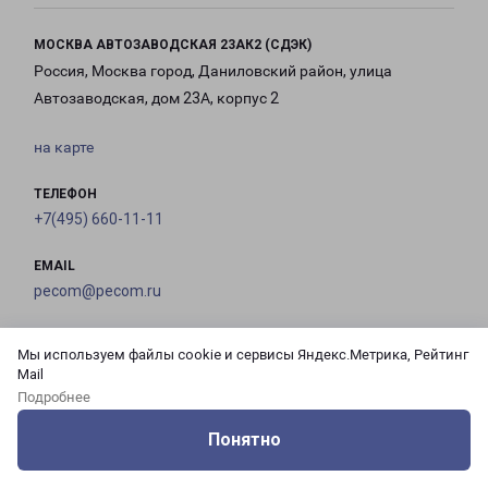
МОСКВА АВТОЗАВОДСКАЯ 23АК2 (СДЭК)
Россия, Москва город, Даниловский район, улица
Автозаводская, дом 23А, корпус 2
на карте
ТЕЛЕФОН
+7(495) 660-11-11
EMAIL
pecom@pecom.ru
ГРАФИК РАБОТЫ
Мы используем файлы cookie и сервисы Яндекс.Метрика, Рейтинг
Mail
Подробнее
с 10:00 до
с 10:00 до
с 10:00 до
с 10:00 до
21:00
21:00
21:00
21:00
Понятно
Оцените нашу работу
Услуги
Сервисы
Меню
Кабинет
Контакты