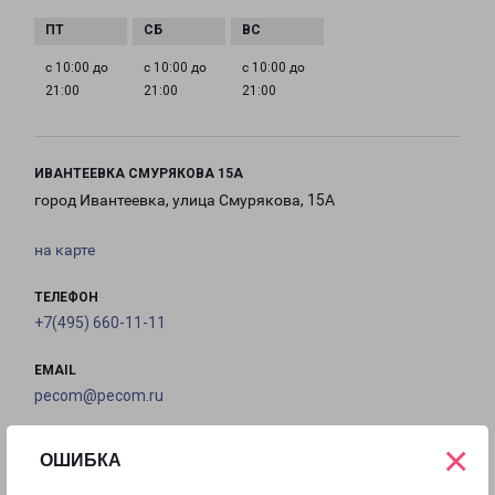
с 10:00 до
с 10:00 до
с 10:00 до
21:00
21:00
21:00
ИВАНТЕЕВКА СМУРЯКОВА 15А
город Ивантеевка, улица Смурякова, 15А
на карте
ТЕЛЕФОН
+7(495) 660-11-11
EMAIL
pecom@pecom.ru
ГРАФИК РАБОТЫ
×
ОШИБКА