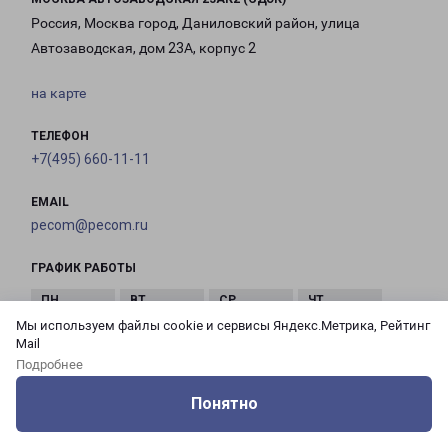
Россия, Москва город, Даниловский район, улица
Автозаводская, дом 23А, корпус 2
на карте
ТЕЛЕФОН
+7(495) 660-11-11
EMAIL
pecom@pecom.ru
ГРАФИК РАБОТЫ
Мы используем файлы cookie и сервисы Яндекс.Метрика, Рейтинг
с 10:00 до
с 10:00 до
с 10:00 до
с 10:00 до
Mail
21:00
21:00
21:00
21:00
Подробнее
Понятно
с 10:00 до
с 10:00 до
с 10:00 до
Оцените нашу работу
Услуги
Сервисы
Меню
Кабинет
Контакты
21:00
21:00
21:00