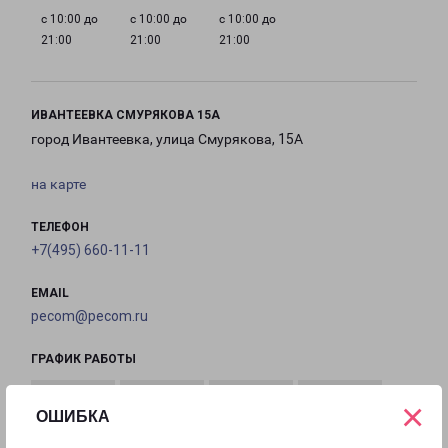
с 10:00 до
с 10:00 до
с 10:00 до
21:00
21:00
21:00
ИВАНТЕЕВКА СМУРЯКОВА 15А
город Ивантеевка, улица Смурякова, 15А
на карте
ТЕЛЕФОН
+7(495) 660-11-11
EMAIL
pecom@pecom.ru
ГРАФИК РАБОТЫ
×
ОШИБКА
с 10:00 до
с 10:00 до
с 10:00 до
с 10:00 до
22:00
22:00
22:00
22:00