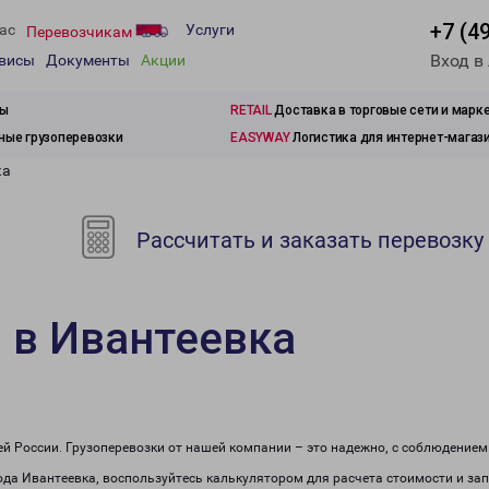
+7 (4
ас
Услуги
Перевозчикам
Вход в
рвисы
Документы
Акции
зы
RETAIL
Доставка в торговые сети и марк
ые грузоперевозки
EASYWAY
Логистика для интернет-магаз
ка
Рассчитать и заказать перевозку
 в Ивантеевка
сей России. Грузоперевозки от нашей компании – это надежно, с соблюдение
рода Ивантеевка, воспользуйтесь калькулятором для расчета стоимости и зап