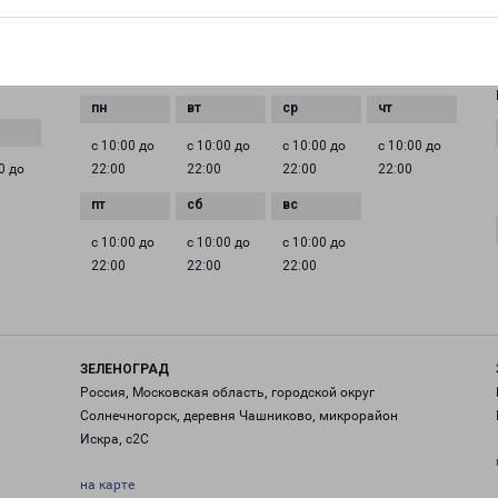
EMAIL
pecom@pecom.ru
ГРАФИК РАБОТЫ
с 10:00 до
с 10:00 до
с 10:00 до
с 10:00 до
0 до
22:00
22:00
22:00
22:00
с 10:00 до
с 10:00 до
с 10:00 до
22:00
22:00
22:00
ЗЕЛЕНОГРАД
Россия, Московская область, городской округ
Солнечногорск, деревня Чашниково, микрорайон
Искра, с2С
на карте