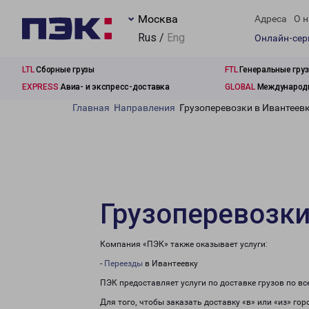
Москва
Адреса
О н
Rus /
Eng
Онлайн-се
LTL
Сборные грузы
FTL
Генеральные гру
EXPRESS
Авиа- и экспресс-доставка
GLOBAL
Международн
Главная
Направления
Грузоперевозки в Ивантеев
Грузоперевозки
Компания «ПЭК» также оказывает услуги:
-
Переезды
в Ивантеевку
ПЭК предоставляет услуги по доставке грузов по в
Для того, чтобы заказать доставку «в» или «из» го