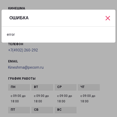
КИНЕШМА
×
Россия, Ивановская область, Кинешма, Вичугская
ОШИБКА
улица, 150
на карте
error
ТЕЛЕФОН
+7(4932) 260-292
EMAIL
Kineshma@pecom.ru
ГРАФИК РАБОТЫ
с 09:00 до
с 09:00 до
с 09:00 до
с 09:00 до
18:00
18:00
18:00
18:00