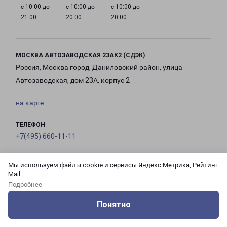
с 10:00 до
с 10:00 до
с 10:00 до
21:00
20:00
20:00
МОСКВА АВТОЗАВОДСКАЯ 23АК2 (СДЭК)
Россия, Москва город, Даниловский район, улица
Автозаводская, дом 23А, корпус 2
на карте
ТЕЛЕФОН
+7(495) 660-11-11
EMAIL
Мы используем файлы cookie и сервисы Яндекс.Метрика, Рейтинг
pecom@pecom.ru
Mail
Подробнее
ГРАФИК РАБОТЫ
Понятно
Оцените нашу работу
Услуги
Сервисы
Меню
Кабинет
Контакты
с 10:00 до
с 10:00 до
с 10:00 до
с 10:00 до