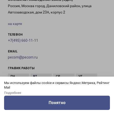
Россия, Москва город, Даниловский район, улица
Автозаводская, дом 23А, корпус 2
на карте
ТЕЛЕФОН
+7(495) 660-11-11
EMAIL
pecom@pecom.ru
ГРАФИК РАБОТЫ
Мы используем файлы cookie и сервисы Яндекс.Метрика, Рейтинг
с 10:00 до
с 10:00 до
с 10:00 до
с 10:00 до
Mail
21:00
21:00
21:00
21:00
Подробнее
Понятно
с 10:00 до
с 10:00 до
с 10:00 до
Оцените нашу работу
Услуги
Сервисы
Меню
Кабинет
Контакты
21:00
21:00
21:00