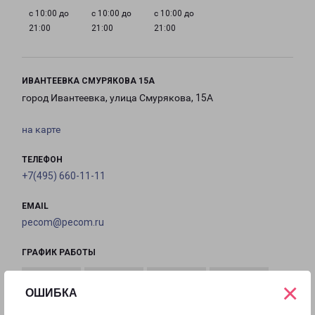
с 10:00 до
с 10:00 до
с 10:00 до
21:00
21:00
21:00
ИВАНТЕЕВКА СМУРЯКОВА 15А
город Ивантеевка, улица Смурякова, 15А
на карте
ТЕЛЕФОН
+7(495) 660-11-11
EMAIL
pecom@pecom.ru
ГРАФИК РАБОТЫ
×
ОШИБКА
с 10:00 до
с 10:00 до
с 10:00 до
с 10:00 до
22:00
22:00
22:00
22:00