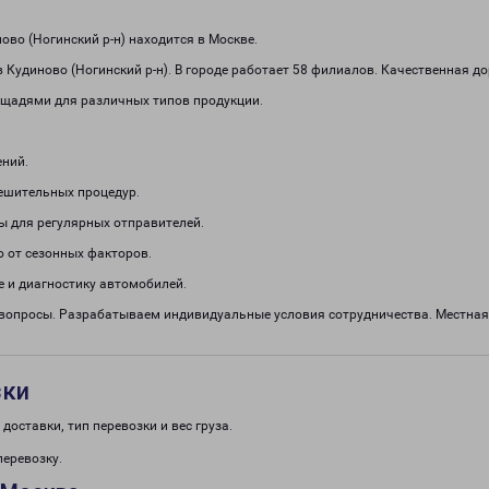
во (Ногинский р-н) находится в Москве.
 Кудиново (Ногинский р-н). В городе работает 58 филиалов. Качественная д
щадями для различных типов продукции.
ений.
решительных процедур.
ы для регулярных отправителей.
о от сезонных факторов.
 и диагностику автомобилей.
 вопросы. Разрабатываем индивидуальные условия сотрудничества. Местная
зки
доставки, тип перевозки и вес груза.
перевозку.