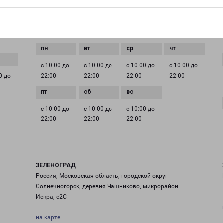
EMAIL
pecom@pecom.ru
ГРАФИК РАБОТЫ
с 10:00 до
с 10:00 до
с 10:00 до
с 10:00 до
0 до
22:00
22:00
22:00
22:00
с 10:00 до
с 10:00 до
с 10:00 до
22:00
22:00
22:00
ЗЕЛЕНОГРАД
Россия, Московская область, городской округ
Солнечногорск, деревня Чашниково, микрорайон
Искра, с2С
на карте