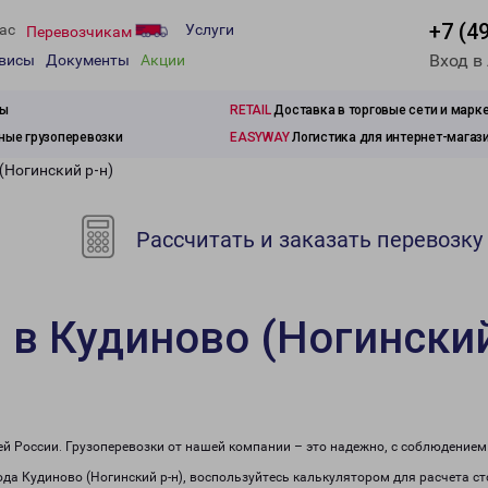
+7 (4
ас
Услуги
Перевозчикам
Вход в
рвисы
Документы
Акции
зы
RETAIL
Доставка в торговые сети и марк
ые грузоперевозки
EASYWAY
Логистика для интернет-магаз
(Ногинский р-н)
Рассчитать и заказать перевозку
 в Кудиново (Ногинский
сей России. Грузоперевозки от нашей компании – это надежно, с соблюдение
рода Кудиново (Ногинский р-н), воспользуйтесь калькулятором для расчета с