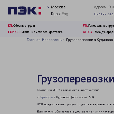
Москва
Адреса
О н
Rus /
Eng
Онлайн-се
LTL
Сборные грузы
FTL
Генеральные гру
EXPRESS
Авиа- и экспресс-доставка
GLOBAL
Международн
Главная
Направления
Грузоперевозки в Кудиново 
Грузоперевозки
Компания «ПЭК» также оказывает услуги:
-
Переезды
в Кудиново (ногинский Р-Н)
ПЭК предоставляет услуги по доставке грузов по в
Для того, чтобы заказать доставку «в» или «из» го