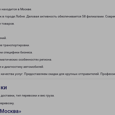
 находится в Москве.
к в городе Лобня. Деловая активность обеспечивается 58 филиалами. Совр
е товаров.
ений.
е транспортировки.
м специфики бизнеса.
иматических особенностях региона.
 и диагностику автомобилей.
 качества услуг. Предоставляем скидки для крупных отправителей. Профес
зки
доставки, тип перевозки и вес груза.
перевозку.
«Москва»