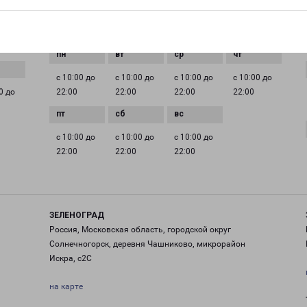
pecom@pecom.ru
ГРАФИК РАБОТЫ
с 10:00 до
с 10:00 до
с 10:00 до
с 10:00 до
0 до
22:00
22:00
22:00
22:00
с 10:00 до
с 10:00 до
с 10:00 до
22:00
22:00
22:00
ЗЕЛЕНОГРАД
Россия, Московская область, городской округ
Солнечногорск, деревня Чашниково, микрорайон
Искра, с2С
на карте