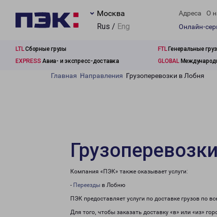
Москва
Адреса
О н
Rus /
Eng
Онлайн-се
LTL
Сборные грузы
FTL
Генеральные гру
EXPRESS
Авиа- и экспресс-доставка
GLOBAL
Международн
Главная
Направления
Грузоперевозки в Лобня
Грузоперевозки
Компания «ПЭК» также оказывает услуги:
-
Переезды
в Лобню
ПЭК предоставляет услуги по доставке грузов по в
Для того, чтобы заказать доставку «в» или «из» го