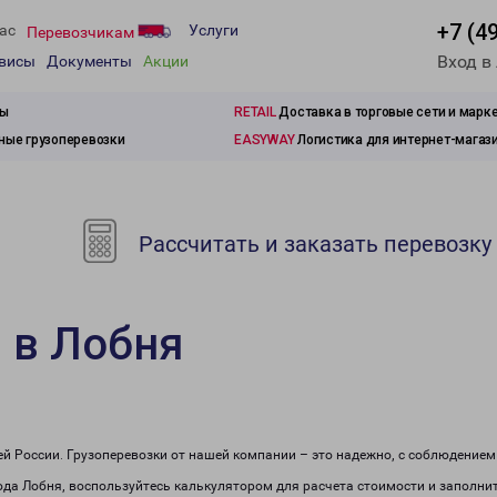
+7 (4
ас
Услуги
Перевозчикам
Вход в
рвисы
Документы
Акции
зы
RETAIL
Доставка в торговые сети и марк
ые грузоперевозки
EASYWAY
Логистика для интернет-магаз
Рассчитать и заказать перевозку
 в Лобня
сей России. Грузоперевозки от нашей компании – это надежно, с соблюдение
рода Лобня, воспользуйтесь калькулятором для расчета стоимости и заполнит