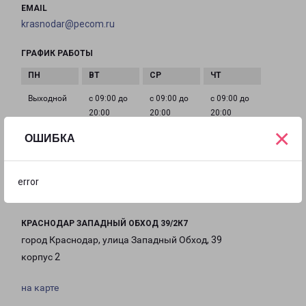
EMAIL
krasnodar@pecom.ru
ГРАФИК РАБОТЫ
Выходной
с 09:00 до
с 09:00 до
с 09:00 до
20:00
20:00
20:00
×
ОШИБКА
с 09:00 до
с 09:00 до
с 09:00 до
20:00
20:00
20:00
error
КРАСНОДАР ЗАПАДНЫЙ ОБХОД 39/2К7
город Краснодар, улица Западный Обход, 39
корпус 2
на карте