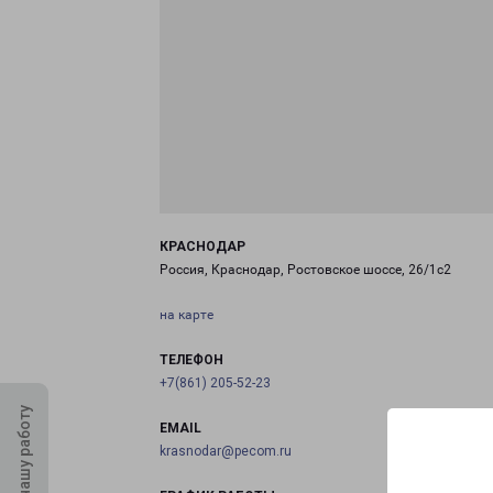
КРАСНОДАР
Россия, Краснодар, Ростовское шоссе, 26/1с2
на карте
ТЕЛЕФОН
+7(861) 205-52-23
Оцените нашу работу
EMAIL
krasnodar@pecom.ru