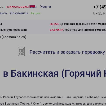
+7 (4
ас
Услуги
Перевозчикам
Вход в
рвисы
Документы
Акции
зы
RETAIL
Доставка в торговые сети и марк
ые грузоперевозки
EASYWAY
Логистика для интернет-магаз
я (Горячий Ключ)
Рассчитать и заказать перевозку
 в Бакинская (Горячий
сей России. Грузоперевозки от нашей компании – это надежно, с соблюдение
рода Бакинская (Горячий Ключ), воспользуйтесь калькулятором для расчета с