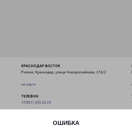
КРАСНОДАР ВОСТОК
Россия, Краснодар, улица Новороссийская, 216/2
на карте
ТЕЛЕФОН
+7(861) 205-52-23
EMAIL
krasnodar@pecom.ru
ОШИБКА