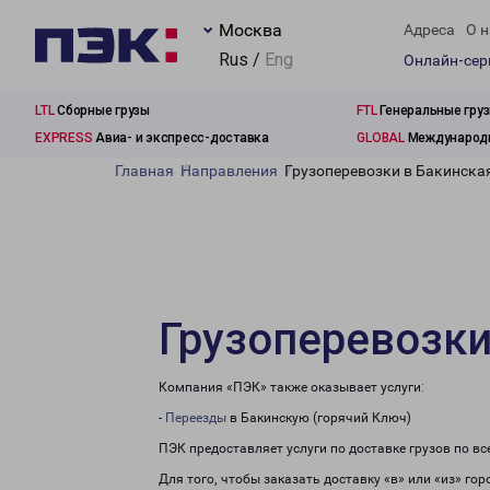
Москва
Адреса
О н
Rus /
Eng
Онлайн-се
LTL
Сборные грузы
FTL
Генеральные гру
EXPRESS
Авиа- и экспресс-доставка
GLOBAL
Международн
Главная
Направления
Грузоперевозки в Бакинска
Грузоперевозки
Компания «ПЭК» также оказывает услуги:
-
Переезды
в Бакинскую (горячий Ключ)
ПЭК предоставляет услуги по доставке грузов по в
Для того, чтобы заказать доставку «в» или «из» го