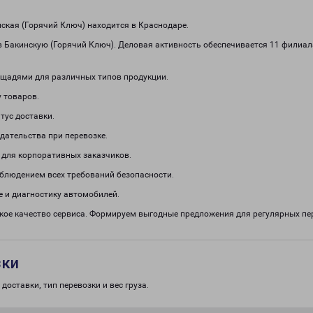
кая (Горячий Ключ) находится в Краснодаре.
в Бакинскую (Горячий Ключ). Деловая активность обеспечивается 11 фили
щадями для различных типов продукции.
 товаров.
тус доставки.
дательства при перевозке.
 для корпоративных заказчиков.
облюдением всех требований безопасности.
 и диагностику автомобилей.
окое качество сервиса. Формируем выгодные предложения для регулярных 
зки
доставки, тип перевозки и вес груза.