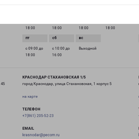
ГРАФИК РАБОТЫ
0 до
с 09:00 до
с 09:00 до
с 09:00 до
с 09:00 до
18:00
18:00
18:00
18:00
с 09:00 до
с 10:00 до
Выходной
18:00
16:00
КРАСНОДАР СТАХАНОВСКАЯ 1/5
 45
город Краснодар, улица Стахановская, 1 корпус 5
на карте
ТЕЛЕФОН
+7(861) 205-52-23
EMAIL
krasnodar@pecom.ru