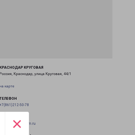
КРАСНОДАР КРУГОВАЯ
Россия, Краснодар, улица Круговая, 44/1
на карте
ТЕЛЕФОН
+7(861)212-50-78
×
EMAIL
krasnodar@pecom.ru