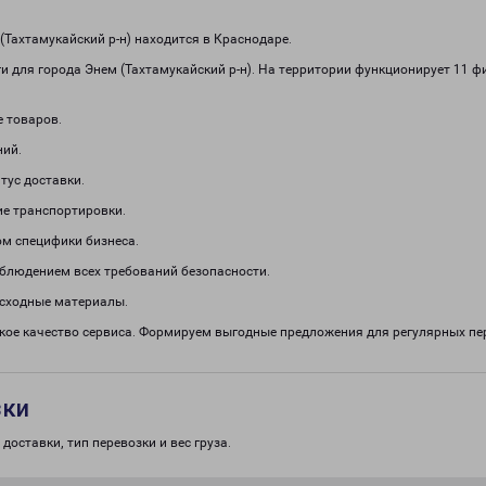
Тахтамукайский р-н) находится в Краснодаре.
и для города Энем (Тахтамукайский р-н). На территории функционирует 11
е товаров.
ний.
тус доставки.
е транспортировки.
м специфики бизнеса.
облюдением всех требований безопасности.
асходные материалы.
окое качество сервиса. Формируем выгодные предложения для регулярных 
зки
доставки, тип перевозки и вес груза.