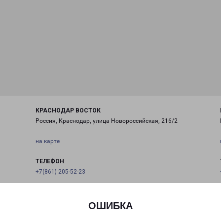
КРАСНОДАР ВОСТОК
Россия, Краснодар, улица Новороссийская, 216/2
на карте
ТЕЛЕФОН
+7(861) 205-52-23
EMAIL
krasnodar@pecom.ru
ОШИБКА