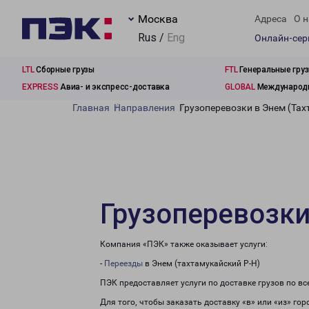
Москва
Адреса
О н
Rus /
Eng
Онлайн-се
LTL
Сборные грузы
FTL
Генеральные гру
EXPRESS
Авиа- и экспресс-доставка
GLOBAL
Международн
Главная
Направления
Грузоперевозки в Энем (Тах
Грузоперевозки
Компания «ПЭК» также оказывает услуги:
-
Переезды
в Энем (тахтамукайский Р-Н)
ПЭК предоставляет услуги по доставке грузов по в
Для того, чтобы заказать доставку «в» или «из» го