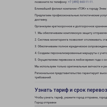
позвоните по телефону:
+7 (495) 660-11-11
.
Ближайший филиал компании «ПЭК» к городу Энем (
Предлагаем профессиональные логистические услуг
доставку.
Организуем краткосрочное и долгосрочное хранени
1. Мы обеспечиваем комплексную защиту отправле
2. Система мониторинга позволяет отслеживать ста
3. Обеспечиваем полное юридическое сопровождени
4. Создаем персонализированные маршруты с учето
5. Осуществляем перевозки в любое время года с с
Мы используем только оригинальные запчасти и р
Региональное представительство гарантирует выс
требований.
Узнать тариф и срок перево
Чтобы узнать тариф, укажите город отправки, город 
Город отправки