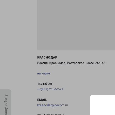
КРАСНОДАР
Россия, Краснодар, Ростовское шоссе, 26/1с2
на карте
ТЕЛЕФОН
+7(861) 205-52-23
Оцените нашу работу
EMAIL
krasnodar@pecom.ru