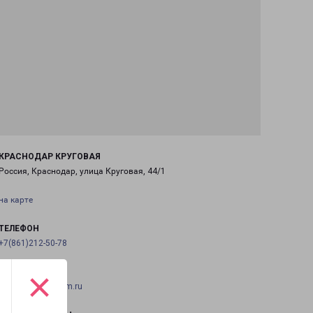
КРАСНОДАР КРУГОВАЯ
Россия, Краснодар, улица Круговая, 44/1
на карте
ТЕЛЕФОН
+7(861)212-50-78
×
EMAIL
krasnodar@pecom.ru