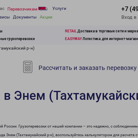
+7 (4
ас
Услуги
Перевозчикам
Вход в
рвисы
Документы
Акции
зы
RETAIL
Доставка в торговые сети и марк
ые грузоперевозки
EASYWAY
Логистика для интернет-магаз
тамукайский р-н)
Рассчитать и заказать перевозку
 в Энем (Тахтамукайски
сей России. Грузоперевозки от нашей компании – это надежно, с соблюдение
рода Энем (Тахтамукайский р-н), воспользуйтесь калькулятором для расчета 