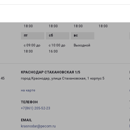
ГРАФИК РАБОТЫ
0 до
с 09:00 до
с 09:00 до
с 09:00 до
с 09:00 до
18:00
18:00
18:00
18:00
с 09:00 до
с 10:00 до
Выходной
18:00
16:00
КРАСНОДАР СТАХАНОВСКАЯ 1/5
 45
город Краснодар, улица Стахановская, 1 корпус 5
на карте
ТЕЛЕФОН
+7(861) 205-52-23
EMAIL
krasnodar@pecom.ru