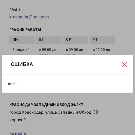
EMAIL
krasnodar@pecom.ru
ГРАФИК РАБОТЫ
Выходной
с 09:00 до
с 09:00 до
с 09:00 до
20:00
20:00
20:00
×
ОШИБКА
с 09:00 до
с 09:00 до
с 09:00 до
20:00
20:00
20:00
error
КРАСНОДАР ЗАПАДНЫЙ ОБХОД 39/2К7
город Краснодар, улица Западный Обход, 39
корпус 2
на карте