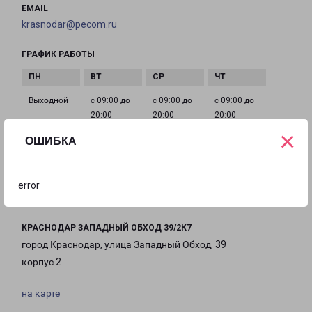
EMAIL
krasnodar@pecom.ru
ГРАФИК РАБОТЫ
Выходной
с 09:00 до
с 09:00 до
с 09:00 до
20:00
20:00
20:00
×
ОШИБКА
с 09:00 до
с 09:00 до
с 09:00 до
20:00
20:00
20:00
error
КРАСНОДАР ЗАПАДНЫЙ ОБХОД 39/2К7
город Краснодар, улица Западный Обход, 39
корпус 2
на карте