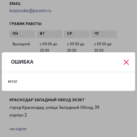
EMAIL
krasnodar@pecom.ru
ГРАФИК РАБОТЫ
Выходной
с 09:00 до
с 09:00 до
с 09:00 до
20:00
20:00
20:00
×
ОШИБКА
с 09:00 до
с 09:00 до
с 09:00 до
20:00
20:00
20:00
error
КРАСНОДАР ЗАПАДНЫЙ ОБХОД 39/2К7
город Краснодар, улица Западный Обход, 39
корпус 2
на карте