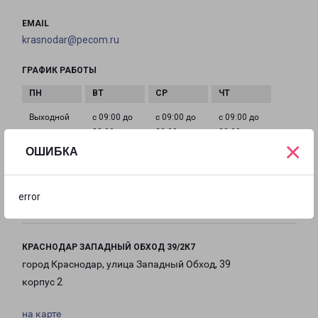
EMAIL
krasnodar@pecom.ru
ГРАФИК РАБОТЫ
Выходной
с 09:00 до
с 09:00 до
с 09:00 до
20:00
20:00
20:00
×
ОШИБКА
с 09:00 до
с 09:00 до
с 09:00 до
20:00
20:00
20:00
error
КРАСНОДАР ЗАПАДНЫЙ ОБХОД 39/2К7
город Краснодар, улица Западный Обход, 39
корпус 2
на карте