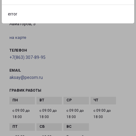
АКСАЙ
error
Россия, Ростовская область, Аксай, улица
Авиаторов, 5
на карте
ТЕЛЕФОН
+7(863) 307-89-95
EMAIL
aksay@pecom.ru
ГРАФИК РАБОТЫ
с 09:00 до
с 09:00 до
с 09:00 до
с 09:00 до
18:00
18:00
18:00
18:00