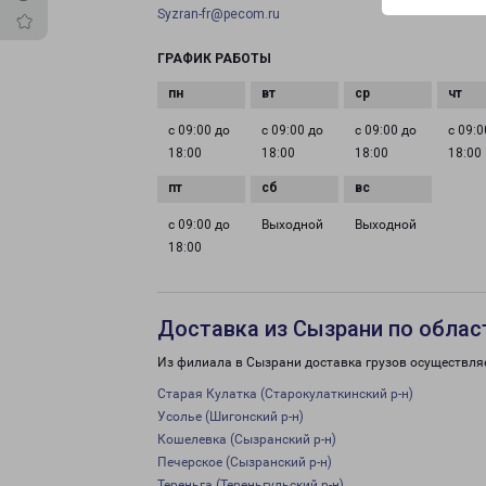
Syzran-fr@pecom.ru
ГРАФИК РАБОТЫ
с 09:00 до
с 09:00 до
с 09:00 до
с 09:0
18:00
18:00
18:00
18:00
с 09:00 до
Выходной
Выходной
18:00
Доставка из Сызрани по облас
Из филиала в Сызрани доставка грузов осуществля
Старая Кулатка (Старокулаткинский р-н)
Усолье (Шигонский р-н)
Кошелевка (Сызранский р-н)
Печерское (Сызранский р-н)
Тереньга (Тереньгульский р-н)