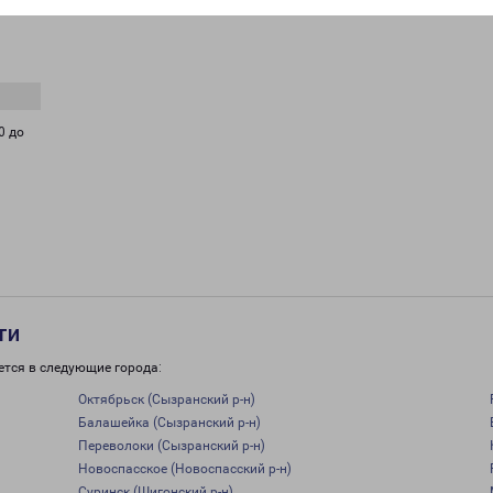
0 до
ти
ется в следующие города:
Октябрьск (Сызранский р-н)
Балашейка (Сызранский р-н)
Переволоки (Сызранский р-н)
Новоспасское (Новоспасский р-н)
Суринск (Шигонский р-н)