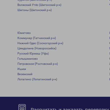
Волжский Утёс (Шигонский р-н)
Шигоны (Шигонский р-н)
Юматово
Коммунар (Гатчинский р-н)
Нижний Одес (Сосногорский р-н)
Цемдолина (Новороссийск)
Русский Юрмаш (Уфа)
Голышманово
Петровское (Ростовский р-н)
Ишим
Вяземский
Лопатино (Лопатинский р-н)
Рассчитать и заказать перевозку