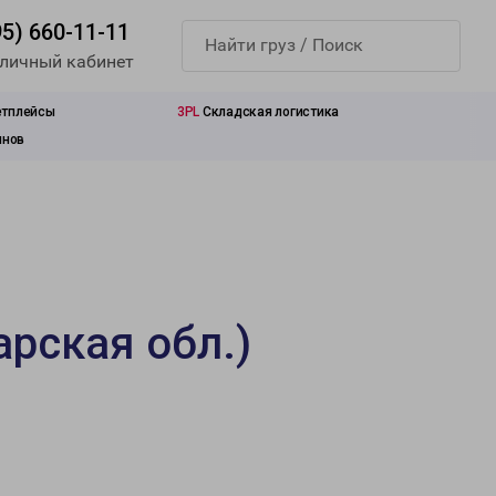
95) 660-11-11
 личный кабинет
етплейсы
3PL
Складская логистика
инов
рская обл.)