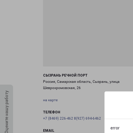
СЫЗРАНЬ РЕЧНОЙ ПОРТ
Россия, Самарская область, Сызрань, улица
Шеврохромовская, 26
Оцените нашу работу
на карте
ТЕЛЕФОН
+7 (8469) 226-462 8(927) 694-6462
error
EMAIL