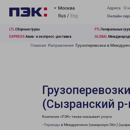
Москва
Адреса
О н
Rus /
Eng
Онлайн-се
LTL
Сборные грузы
FTL
Генеральные гру
EXPRESS
Авиа- и экспресс-доставка
GLOBAL
Международн
Главная
Направления
Грузоперевозки в Междурече
Грузоперевозки
(Сызранский р-
Компания «ПЭК» также оказывает услуги:
-
Переезды
в Междуреченск (самарскую Обл.) (сызра