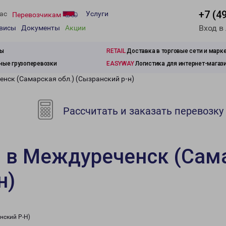
+7 (4
ас
Услуги
Перевозчикам
Вход в
рвисы
Документы
Акции
зы
RETAIL
Доставка в торговые сети и марк
ые грузоперевозки
EASYWAY
Логистика для интернет-магаз
нск (Самарская обл.) (Сызранский р-н)
Рассчитать и заказать перевозку
 в Междуреченск (Сама
н)
нский Р-Н)