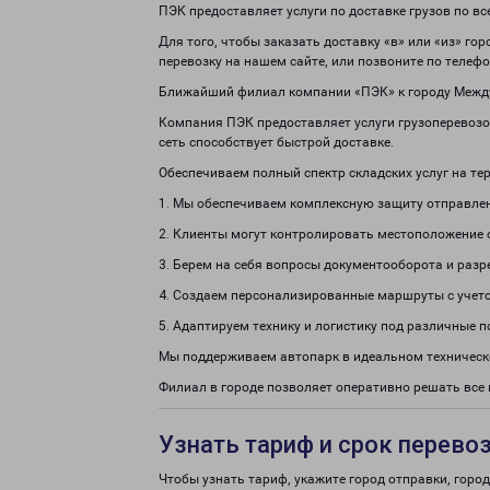
ПЭК предоставляет услуги по доставке грузов по в
Для того, чтобы заказать доставку «в» или «из» го
перевозку на нашем сайте, или позвоните по телеф
Ближайший филиал компании «ПЭК» к городу Междур
Компания ПЭК предоставляет услуги грузоперевозок
сеть способствует быстрой доставке.
Обеспечиваем полный спектр складских услуг на те
1. Мы обеспечиваем комплексную защиту отправле
2. Клиенты могут контролировать местоположение 
3. Берем на себя вопросы документооборота и раз
4. Создаем персонализированные маршруты с учето
5. Адаптируем технику и логистику под различные п
Мы поддерживаем автопарк в идеальном техническ
Филиал в городе позволяет оперативно решать вс
Узнать тариф и срок перево
Чтобы узнать тариф, укажите город отправки, город 