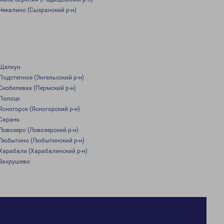
Чекалино (Сызранский р-н)
Щелкун
Подстепное (Энгельсский р-н)
Скобелевка (Пермский р-н)
Полоцк
Ясногорск (Ясногорский р-н)
Сарань
Ловозеро (Ловозерский р-н)
Любытино (Любытинский р-н)
Харабали (Харабалинский р-н)
Вахрушево