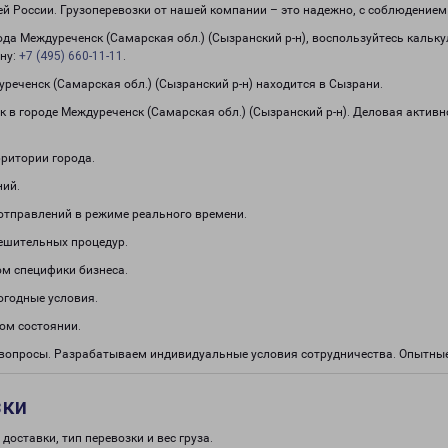
сей России. Грузоперевозки от нашей компании – это надежно, с соблюдение
рода Междуреченск (Самарская обл.) (Сызранский р-н), воспользуйтесь кальк
ону:
+7 (495) 660-11-11
.
еченск (Самарская обл.) (Сызранский р-н) находится в Сызрани.
 в городе Междуреченск (Самарская обл.) (Сызранский р-н). Деловая актив
рритории города.
ний.
отправлений в режиме реального времени.
решительных процедур.
м специфики бизнеса.
огодные условия.
ом состоянии.
е вопросы. Разрабатываем индивидуальные условия сотрудничества. Опытны
зки
доставки, тип перевозки и вес груза.