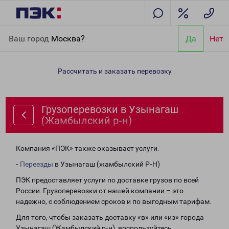
Главная
Направления
Грузоперевозки в Узынагаш
Ваш город
Москва?
Да
Нет
(Жамбылский р-н)
Рассчитать и заказать перевозку
Грузоперевозки в Узынагаш
(Жамбылский р-н)
Компания «ПЭК» также оказывает услуги:
-
Переезды
в Узынагаш (жамбылский Р-Н)
ПЭК предоставляет услуги по доставке грузов по всей
России. Грузоперевозки от нашей компании – это
надежно, с соблюдением сроков и по выгодным тарифам.
Для того, чтобы заказать доставку «в» или «из» города
Узынагаш (Жамбылский р-н), воспользуйтесь