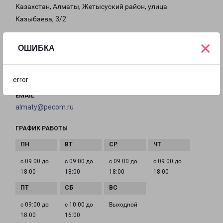
Казахстан, Алматы, Жетысуский район, улица
Казыбаева, 3/2
×
на карте
ОШИБКА
ТЕЛЕФОН
+7(727) 346-77-77
error
EMAIL
almaty@pecom.ru
ГРАФИК РАБОТЫ
с 09:00 до
с 09:00 до
с 09:00 до
с 09:00 до
18:00
18:00
18:00
18:00
с 09:00 до
с 10:00 до
Выходной
18:00
16:00