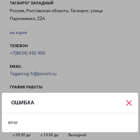
ТАГАНРОГ ЗАПАДНЫЙ
Россия, Ростовская область, Таганрог, улица
Пархоменко, 22А
на карте
ТЕЛЕФОН
+7(8634) 430-900
EMAIL
Taganrog-fr@pecom.ru
ГРАФИК РАБОТЫ
×
ОШИБКА
с 09:00 до
с 09:00 до
с 09:00 до
с 09:00 до
18:00
18:00
18:00
18:00
error
с 09:00 до
с 10:00 до
Выходной