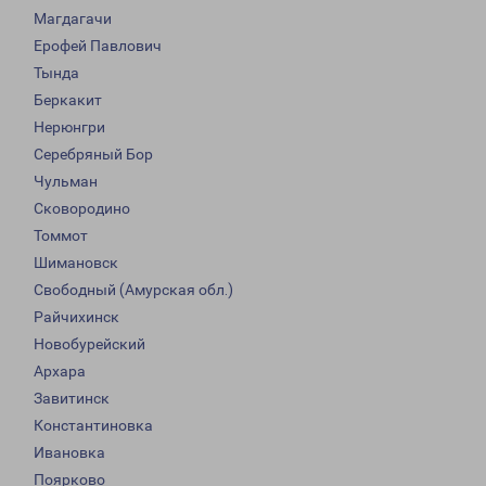
Магдагачи
Ерофей Павлович
Тында
Беркакит
Нерюнгри
Серебряный Бор
Чульман
Сковородино
Томмот
Шимановск
Свободный (Амурская обл.)
Райчихинск
Новобурейский
Архара
Завитинск
Константиновка
Ивановка
Поярково