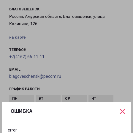
БЛАГОВЕЩЕНСК
Россия, Амурская область, Благовещенск, улица
Калинина, 126
на карте
ТЕЛЕФОН
+7(4162) 66-11-11
EMAIL
blagoveschensk@pecom.ru
ГРАФИК РАБОТЫ
×
с 09:00 до
с 09:00 до
с 09:00 до
с 09:00 до
ОШИБКА
18:00
18:00
18:00
18:00
error