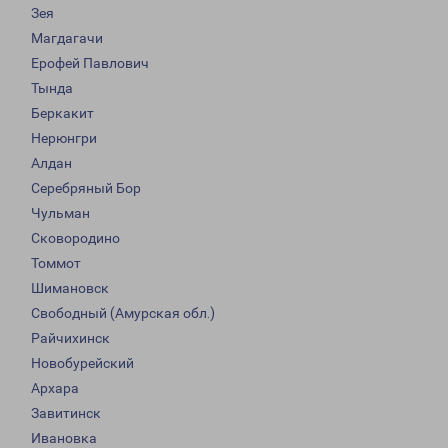
Зея
Магдагачи
Ерофей Павлович
Тында
Беркакит
Нерюнгри
Алдан
Серебряный Бор
Чульман
Сковородино
Томмот
Шимановск
Свободный (Амурская обл.)
Райчихинск
Новобурейский
Архара
Завитинск
Ивановка