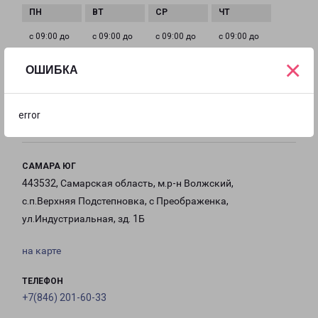
с 09:00 до
с 09:00 до
с 09:00 до
с 09:00 до
19:00
19:00
19:00
19:00
×
ОШИБКА
с 09:00 до
с 10:00 до
Выходной
19:00
18:00
error
САМАРА ЮГ
443532, Самарская область, м.р-н Волжский,
с.п.Верхняя Подстепновка, с Преображенка,
ул.Индустриальная, зд. 1Б
на карте
ТЕЛЕФОН
+7(846) 201-60-33