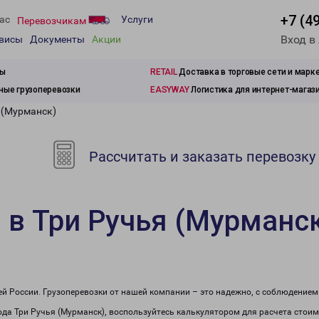
+7 (4
ас
Услуги
Перевозчикам
Вход в
рвисы
Документы
Акции
зы
RETAIL
Доставка в торговые сети и марк
ые грузоперевозки
EASYWAY
Логистика для интернет-магаз
 (Мурманск)
Рассчитать и заказать перевозку
 в Три Ручья (Мурманс
сей России. Грузоперевозки от нашей компании – это надежно, с соблюдение
рода Три Ручья (Мурманск), воспользуйтесь калькулятором для расчета стоим