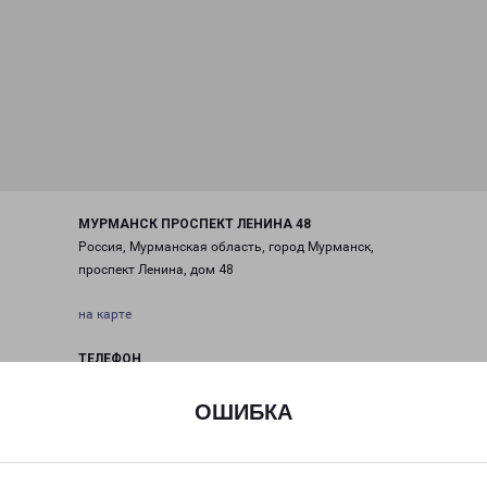
МУРМАНСК ПРОСПЕКТ ЛЕНИНА 48
Россия, Мурманская область, город Мурманск,
проспект Ленина, дом 48
на карте
ТЕЛЕФОН
+7(8152) 215-350
ОШИБКА
EMAIL
murmansk@pecom.ru