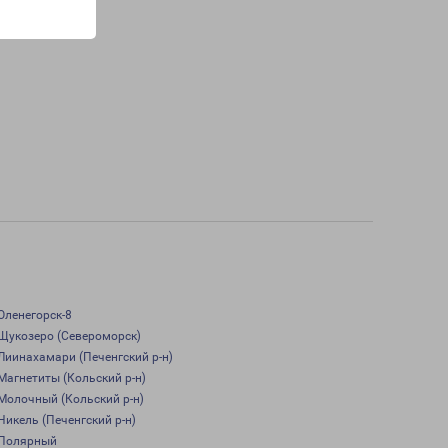
Оленегорск-8
Щукозеро (Североморск)
Лиинахамари (Печенгский р-н)
Магнетиты (Кольский р-н)
Молочный (Кольский р-н)
Никель (Печенгский р-н)
Полярный