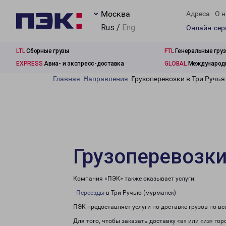
Москва
Адреса
О н
Rus /
Eng
Онлайн-се
LTL
Сборные грузы
FTL
Генеральные гру
EXPRESS
Авиа- и экспресс-доставка
GLOBAL
Международн
Главная
Направления
Грузоперевозки в Три Ручья
Грузоперевозки
Компания «ПЭК» также оказывает услуги:
-
Переезды
в Три Ручью (мурманск)
ПЭК предоставляет услуги по доставке грузов по в
Для того, чтобы заказать доставку «в» или «из» го