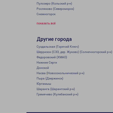
Пулозеро (Кольский р-н)
Росляково (Североморск)
Снежногорск
показать всё
Другие города
Суздальская (Горячий Ключ)
Шерризон (СЭЗ, дер. Жуково) (Солнечногорский р-н)
Федоровский (ХМАО)
Нижние Серги
Донской
Насва (Новосокольнический р-н)
Пыра (Дзержинск)
Юргамыш
Шаранга (Шарангский р-н)
Гремячево (Кулебакский р-н)