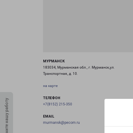
МУРМАНСК
183034, Мурманская обл., г. Мурманск,ул.
Транспортная, д. 10.
на карте
ТЕЛЕФОН
Оцените нашу работу
+7(8152) 215-350
EMAIL
murmansk@pecom.ru