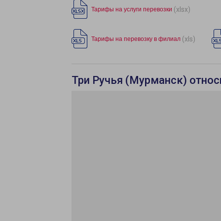
(xlsx)
Тарифы на услуги перевозки
(xls)
Тарифы на перевозку в филиал
Три Ручья (Мурманск) относ