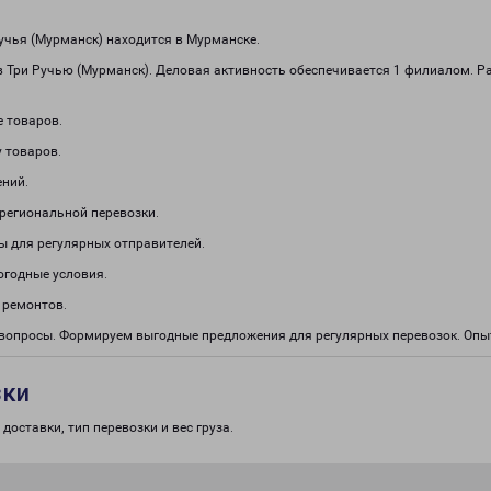
чья (Мурманск) находится в Мурманске.
в Три Ручью (Мурманск). Деловая активность обеспечивается 1 филиалом. Р
е товаров.
 товаров.
ений.
региональной перевозки.
ы для регулярных отправителей.
огодные условия.
 ремонтов.
е вопросы. Формируем выгодные предложения для регулярных перевозок. Оп
зки
доставки, тип перевозки и вес груза.