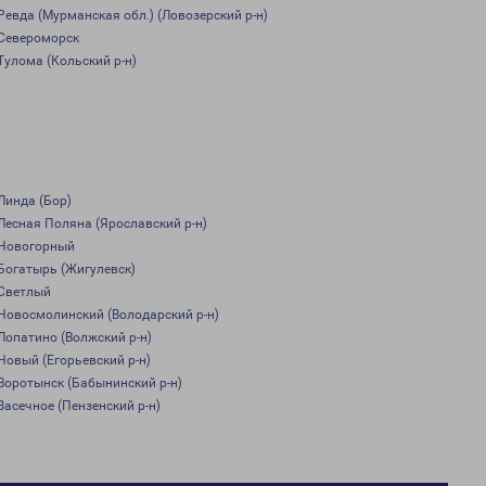
Ревда (Мурманская обл.) (Ловозерский р-н)
Североморск
Тулома (Кольский р-н)
Линда (Бор)
Лесная Поляна (Ярославский р-н)
Новогорный
Богатырь (Жигулевск)
Светлый
Новосмолинский (Володарский р-н)
Лопатино (Волжский р-н)
Новый (Егорьевский р-н)
Воротынск (Бабынинский р-н)
Засечное (Пензенский р-н)