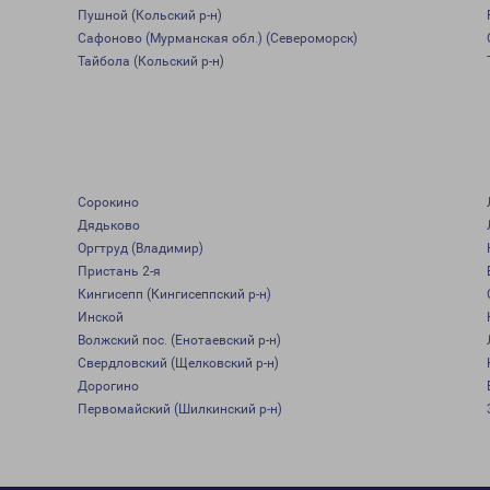
Пушной (Кольский р-н)
Сафоново (Мурманская обл.) (Североморск)
Тайбола (Кольский р-н)
Сорокино
Дядьково
Оргтруд (Владимир)
Пристань 2-я
Кингисепп (Кингисеппский р-н)
Инской
Волжский пос. (Енотаевский р-н)
Свердловский (Щелковский р-н)
Дорогино
Первомайский (Шилкинский р-н)