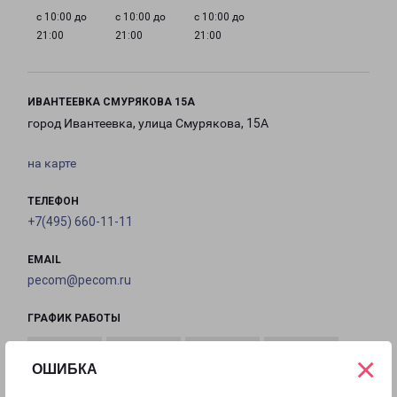
с 10:00 до
с 10:00 до
с 10:00 до
21:00
21:00
21:00
ИВАНТЕЕВКА СМУРЯКОВА 15А
город Ивантеевка, улица Смурякова, 15А
на карте
ТЕЛЕФОН
+7(495) 660-11-11
EMAIL
pecom@pecom.ru
ГРАФИК РАБОТЫ
×
ОШИБКА
с 10:00 до
с 10:00 до
с 10:00 до
с 10:00 до
22:00
22:00
22:00
22:00