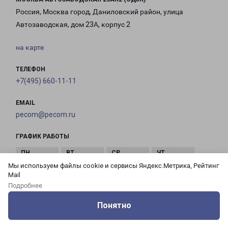
Россия, Москва город, Даниловский район, улица
Автозаводская, дом 23А, корпус 2
на карте
ТЕЛЕФОН
+7(495) 660-11-11
EMAIL
pecom@pecom.ru
ГРАФИК РАБОТЫ
Мы используем файлы cookie и сервисы Яндекс.Метрика, Рейтинг
с 10:00 до
с 10:00 до
с 10:00 до
с 10:00 до
Mail
21:00
21:00
21:00
21:00
Подробнее
Понятно
с 10:00 до
с 10:00 до
с 10:00 до
Оцените нашу работу
Услуги
Сервисы
Меню
Кабинет
Контакты
21:00
21:00
21:00