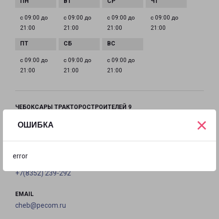
с 09:00 до
с 09:00 до
с 09:00 до
с 09:00 до
21:00
21:00
21:00
21:00
с 09:00 до
с 09:00 до
с 09:00 до
21:00
21:00
21:00
ЧЕБОКСАРЫ ТРАКТОРОСТРОИТЕЛЕЙ 9
×
город Чебоксары, проспект Тракторостроителей, 9
ОШИБКА
на карте
error
ТЕЛЕФОН
+7(8352) 239-292
EMAIL
cheb@pecom.ru