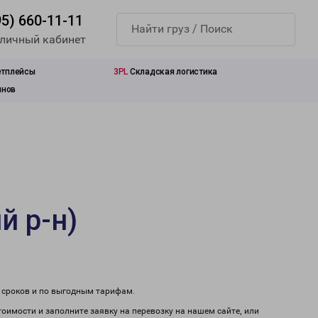
95) 660-11-11
 личный кабинет
етплейсы
3PL
Складская логистика
инов
й р-н)
м сроков и по выгодным тарифам.
тоимости и заполните заявку на перевозку на нашем сайте, или