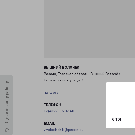
ВЫШНИЙ ВОЛОЧЕК
Россия, Тверская область, Вышний Волочёк,
Осташковская улица, 6
Оцените нашу работу
на карте
ТЕЛЕФОН
+7(4822) 36-87-60
error
EMAIL
v.volochek-fr@pecom.ru