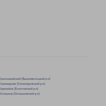
Красномайский (Вышневолоцкий р-н)
Селижарово (Селижаровский р-н)
Березайка (Бологовский р-н)
Осташков (Осташковский р-н)