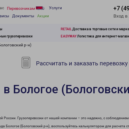
+7 (4
ас
Услуги
Перевозчикам
Вход в
рвисы
Документы
Акции
зы
RETAIL
Доставка в торговые сети и марк
ые грузоперевозки
EASYWAY
Логистика для интернет-магаз
Бологовский р-н)
Рассчитать и заказать перевозку
 в Бологое (Бологовски
сей России. Грузоперевозки от нашей компании – это надежно, с соблюдение
рода Бологое (Бологовский р-н), воспользуйтесь калькулятором для расчета с