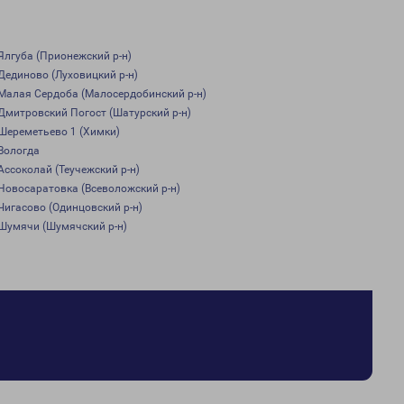
Ялгуба (Прионежский р-н)
Дединово (Луховицкий р-н)
Малая Сердоба (Малосердобинский р-н)
Дмитровский Погост (Шатурский р-н)
Шереметьево 1 (Химки)
Вологда
Ассоколай (Теучежский р-н)
Новосаратовка (Всеволожский р-н)
Чигасово (Одинцовский р-н)
Шумячи (Шумячский р-н)