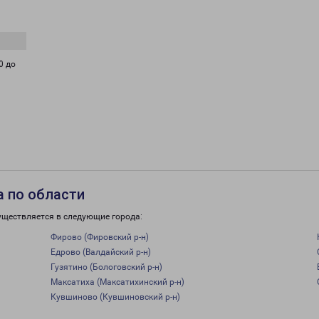
0 до
 по области
уществляется в следующие города:
Фирово (Фировский р-н)
Едрово (Валдайский р-н)
Гузятино (Бологовский р-н)
Максатиха (Максатихинский р-н)
Кувшиново (Кувшиновский р-н)