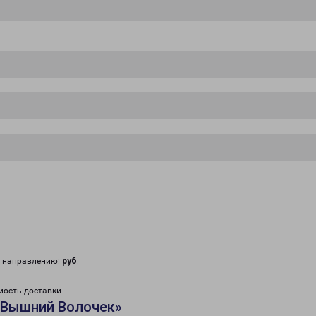
у направлению:
руб
.
мость доставки.
«Вышний Волочек»