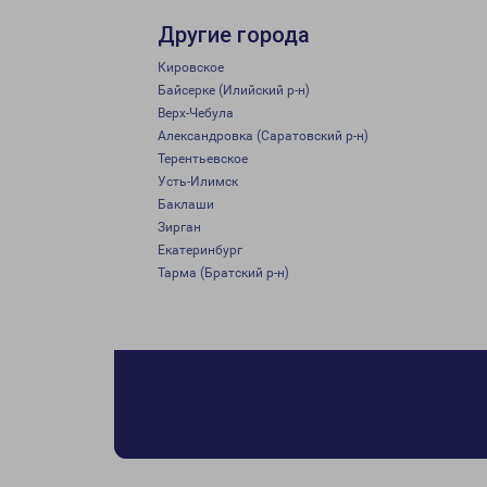
Другие города
Кировское
Байсерке (Илийский р-н)
Верх-Чебула
Александровка (Саратовский р-н)
Терентьевское
Усть-Илимск
Баклаши
Зирган
Екатеринбург
Тарма (Братский р-н)