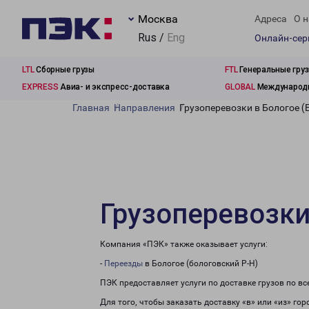
Москва
Адреса
О н
Rus /
Eng
Онлайн-се
LTL
Сборные грузы
FTL
Генеральные гру
EXPRESS
Авиа- и экспресс-доставка
GLOBAL
Международн
Главная
Направления
Грузоперевозки в Бологое (
Грузоперевозки
Компания «ПЭК» также оказывает услуги:
-
Переезды
в Бологое (бологовский Р-Н)
ПЭК предоставляет услуги по доставке грузов по в
Для того, чтобы заказать доставку «в» или «из» го