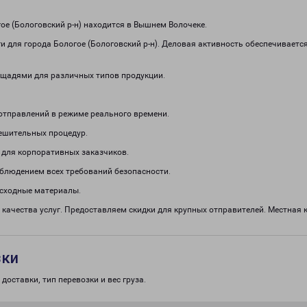
е (Бологовский р-н) находится в Вышнем Волочеке.
 для города Бологое (Бологовский р-н). Деловая активность обеспечиваетс
щадями для различных типов продукции.
отправлений в режиме реального времени.
решительных процедур.
 для корпоративных заказчиков.
облюдением всех требований безопасности.
асходные материалы.
качества услуг. Предоставляем скидки для крупных отправителей. Местная 
зки
доставки, тип перевозки и вес груза.