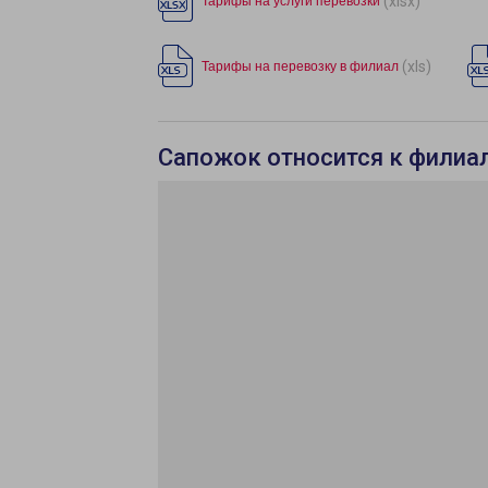
(xlsx)
Тарифы на услуги перевозки
(xls)
Тарифы на перевозку в филиал
Сапожок относится к филиал