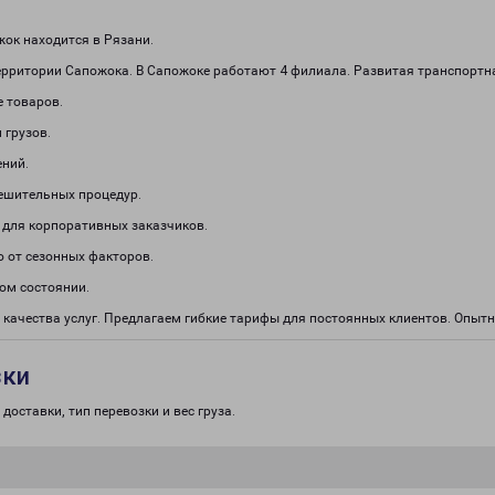
ок находится в Рязани.
ерритории Сапожока. В Сапожоке работают 4 филиала. Развитая транспортна
е товаров.
 грузов.
ений.
решительных процедур.
 для корпоративных заказчиков.
о от сезонных факторов.
ом состоянии.
 качества услуг. Предлагаем гибкие тарифы для постоянных клиентов. Опы
зки
доставки, тип перевозки и вес груза.