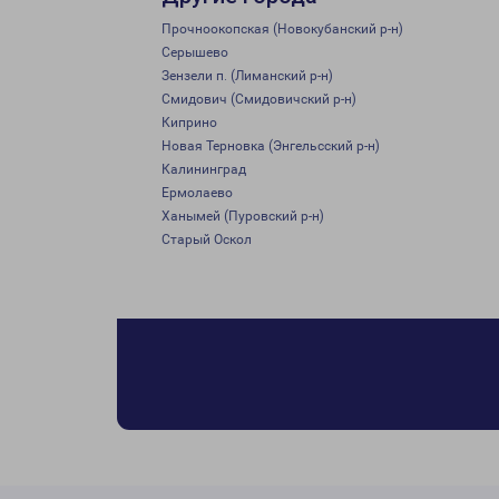
Прочноокопская (Новокубанский р-н)
Серышево
Зензели п. (Лиманский р-н)
Смидович (Смидовичский р-н)
Киприно
Новая Терновка (Энгельсский р-н)
Калининград
Ермолаево
Ханымей (Пуровский р-н)
Старый Оскол