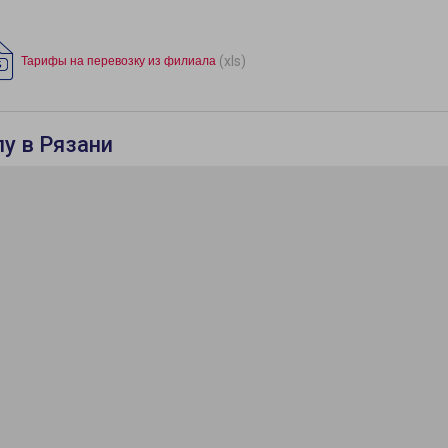
(xls)
Тарифы на перевозку из филиала
у в Рязани