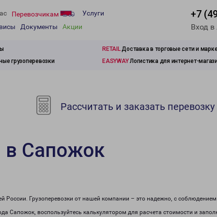
+7 (4
ас
Услуги
Перевозчикам
Вход в
рвисы
Документы
Акции
зы
RETAIL
Доставка в торговые сети и марк
ые грузоперевозки
EASYWAY
Логистика для интернет-магаз
Рассчитать и заказать перевозку
 в Сапожок
сей России. Грузоперевозки от нашей компании – это надежно, с соблюдение
рода Сапожок, воспользуйтесь калькулятором для расчета стоимости и заполн