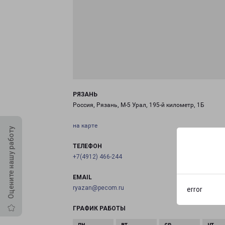
РЯЗАНЬ
Россия, Рязань, М-5 Урал, 195-й километр, 1Б
на карте
Оцените нашу работу
ТЕЛЕФОН
+7(4912) 466-244
EMAIL
ryazan@pecom.ru
error
ГРАФИК РАБОТЫ