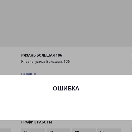
РЯЗАНЬ БОЛЬШАЯ 106
Рязань, улица Большая, 106
на карте
ТЕЛЕФОН
ОШИБКА
+7(4912) 466-244
EMAIL
ryazan@pecom.ru
ГРАФИК РАБОТЫ