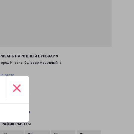
РЯЗАНЬ НАРОДНЫЙ БУЛЬВАР 9
город Рязань, бульвар Народный, 9
на карте
×
ТЕЛЕФОН
+7(4912) 466-244
EMAIL
ryazan@pecom.ru
ГРАФИК РАБОТЫ