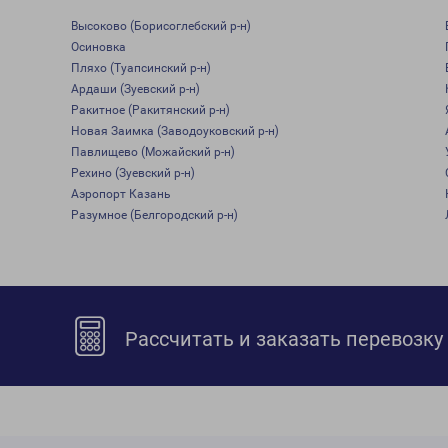
Высоково (Борисоглебский р-н)
Осиновка
Пляхо (Туапсинский р-н)
Ардаши (Зуевский р-н)
Ракитное (Ракитянский р-н)
Новая Заимка (Заводоуковский р-н)
Павлищево (Можайский р-н)
Рехино (Зуевский р-н)
Аэропорт Казань
Разумное (Белгородский р-н)
Рассчитать и заказать перевозку