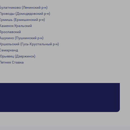
Булатниково (Ленинский р-н)
Проводы (Домодедовский р-н)
Ермишь (Ермишинский р-н)
Каменск-Уральский
Ярославский
Ашукино (Пушкинский р-н)
Уршельский (Гусь-Хрустальный р-н)
Самарканд
Юрьевец (Дзержинск)
Летняя Ставка