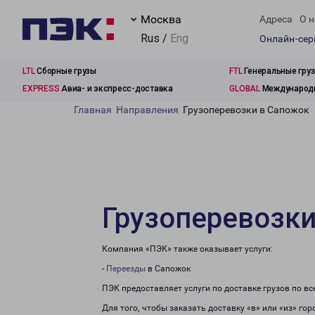
Москва
Адреса
О н
Rus /
Eng
Онлайн-се
LTL
Сборные грузы
FTL
Генеральные гру
EXPRESS
Авиа- и экспресс-доставка
GLOBAL
Международн
Главная
Направления
Грузоперевозки в Сапожок
Грузоперевозки
Компания «ПЭК» также оказывает услуги:
-
Переезды
в Сапожок
ПЭК предоставляет услуги по доставке грузов по в
Для того, чтобы заказать доставку «в» или «из» го