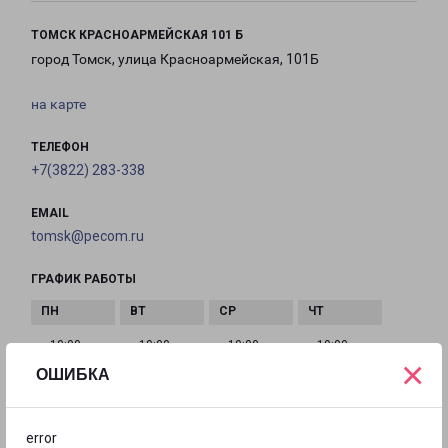
ТОМСК КРАСНОАРМЕЙСКАЯ 101 Б
город Томск, улица Красноармейская, 101Б
на карте
ТЕЛЕФОН
+7(3822) 283-338
EMAIL
tomsk@pecom.ru
ГРАФИК РАБОТЫ
с 10:00 до
с 10:00 до
с 10:00 до
с 10:00 до
×
20:00
20:00
20:00
20:00
ОШИБКА
с 10:00 до
с 10:00 до
с 10:00 до
error