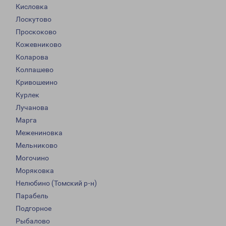
Кисловка
Лоскутово
Проскоково
Кожевниково
Коларова
Колпашево
Кривошеино
Курлек
Лучанова
Марга
Межениновка
Мельниково
Могочино
Моряковка
Нелюбино (Томский р-н)
Парабель
Подгорное
Рыбалово