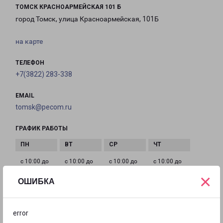
ТОМСК КРАСНОАРМЕЙСКАЯ 101 Б
город Томск, улица Красноармейская, 101Б
на карте
ТЕЛЕФОН
+7(3822) 283-338
EMAIL
tomsk@pecom.ru
ГРАФИК РАБОТЫ
с 10:00 до
с 10:00 до
с 10:00 до
с 10:00 до
20:00
20:00
20:00
20:00
×
ОШИБКА
с 10:00 до
с 10:00 до
с 10:00 до
error
20:00
20:00
20:00