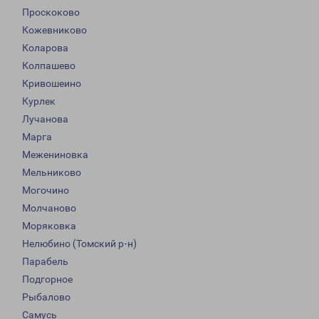
Проскоково
Кожевниково
Коларова
Колпашево
Кривошеино
Курлек
Лучанова
Марга
Межениновка
Мельниково
Могочино
Молчаново
Моряковка
Нелюбино (Томский р-н)
Парабель
Подгорное
Рыбалово
Самусь