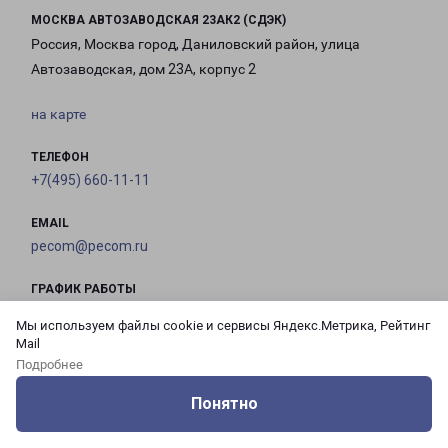
МОСКВА АВТОЗАВОДСКАЯ 23АК2 (СДЭК)
Россия, Москва город, Даниловский район, улица
Автозаводская, дом 23А, корпус 2
на карте
ТЕЛЕФОН
+7(495) 660-11-11
EMAIL
pecom@pecom.ru
ГРАФИК РАБОТЫ
Мы используем файлы cookie и сервисы Яндекс.Метрика, Рейтинг
Mail
с 10:00 до
с 10:00 до
с 10:00 до
с 10:00 до
Подробнее
21:00
21:00
21:00
21:00
Понятно
Оцените нашу работу
Услуги
Сервисы
Меню
Кабинет
Контакты
с 10:00 до
с 10:00 до
с 10:00 до