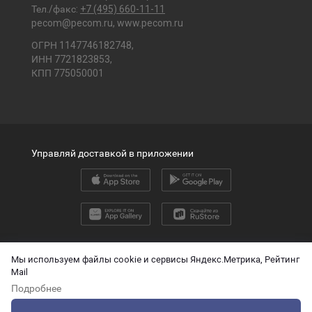
Тел./факс:
+7 (495) 660-11-11
pecom@pecom.ru
,
www.pecom.ru
ОГРН 1147746182748,
ИНН 7721823853,
КПП 775050001
Управляй доставкой в приложении
2026 © ООО «ПЭК»
Мы используем файлы cookie и сервисы Яндекс.Метрика, Рейтинг
Mail
English version
Подробнее
О защите персональных данных