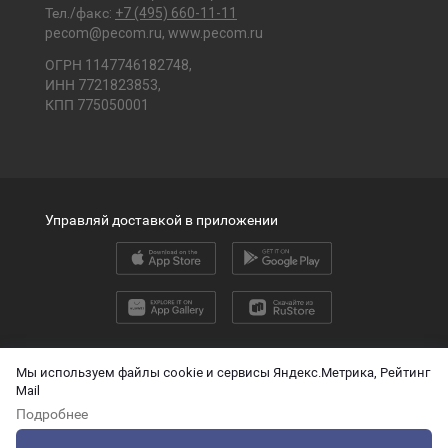
Тел./факс:
+7 (495) 660-11-11
pecom@pecom.ru
,
www.pecom.ru
ОГРН 1147746182748,
ИНН 7721823853,
КПП 775050001
Управляй доставкой в приложении
2026 © ООО «ПЭК»
Мы используем файлы cookie и сервисы Яндекс.Метрика, Рейтинг
Mail
English version
Подробнее
О защите персональных данных