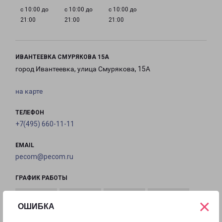
с 10:00 до
с 10:00 до
с 10:00 до
21:00
21:00
21:00
ИВАНТЕЕВКА СМУРЯКОВА 15А
город Ивантеевка, улица Смурякова, 15А
на карте
ТЕЛЕФОН
+7(495) 660-11-11
EMAIL
pecom@pecom.ru
ГРАФИК РАБОТЫ
×
ОШИБКА
с 10:00 до
с 10:00 до
с 10:00 до
с 10:00 до
22:00
22:00
22:00
22:00