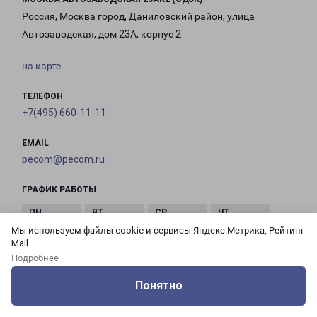
Россия, Москва город, Даниловский район, улица
Автозаводская, дом 23А, корпус 2
на карте
ТЕЛЕФОН
+7(495) 660-11-11
EMAIL
pecom@pecom.ru
ГРАФИК РАБОТЫ
Мы используем файлы cookie и сервисы Яндекс.Метрика, Рейтинг
с 10:00 до
с 10:00 до
с 10:00 до
с 10:00 до
Mail
21:00
21:00
21:00
21:00
Подробнее
Понятно
с 10:00 до
с 10:00 до
с 10:00 до
Оцените нашу работу
Услуги
Сервисы
Меню
Кабинет
Контакты
21:00
21:00
21:00