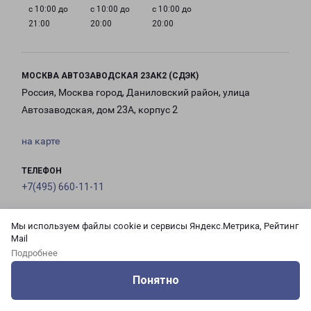
с 10:00 до
с 10:00 до
с 10:00 до
21:00
20:00
20:00
МОСКВА АВТОЗАВОДСКАЯ 23АК2 (СДЭК)
Россия, Москва город, Даниловский район, улица
Автозаводская, дом 23А, корпус 2
на карте
ТЕЛЕФОН
+7(495) 660-11-11
EMAIL
Мы используем файлы cookie и сервисы Яндекс.Метрика, Рейтинг
pecom@pecom.ru
Mail
Подробнее
ГРАФИК РАБОТЫ
Понятно
Оцените нашу работу
Услуги
Сервисы
Меню
Кабинет
Контакты
с 10:00 до
с 10:00 до
с 10:00 до
с 10:00 до